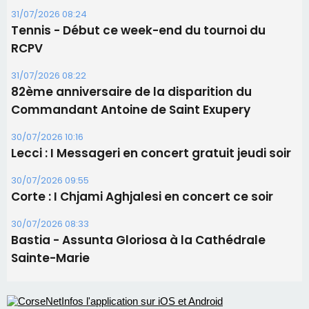
30/07/2026 10:16
Lecci : I Messageri en concert gratuit jeudi soir
30/07/2026 09:55
Corte : I Chjami Aghjalesi en concert ce soir
30/07/2026 08:33
Bastia - Assunta Gloriosa à la Cathédrale
Sainte-Marie
Les plus lus
Satine Nomary est la nouvelle Miss Corse 2026
Éclipse du 12 août : la Corse aux premières loges
d'un spectacle qui ne reviendra pas avant 2081
La gendarmerie alerte les restaurateurs corses
face à une nouvelle escroquerie au faux vendeur de