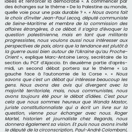
idées et renforcer la démocratie ». À commencer par
des échanges sur le thème « De la Palestine au monde,
quelle voie pour une paix durable ? ».
«
Nous avons fait
le choix d'inviter Jean-Paul Lecoq, député communiste
de Seine-Maritime et membre de la commission des
affaires étrangères, à ce débat. Il s’agira d’évoquer la
question palestinienne, mais en tant que
militants
progressistes, nous voulons aussi nous intéresser aux
perspectives de paix, alors que la tendance est plutôt à
la guerre aussi bien autour de l’Ukraine qu’au Proche-
Orient
», explique Marc-Antoine Leroy, secrétaire de la
section du PCF d’Ajaccio. En deuxième partie d’après-
midi, un second débat portera sur le thème « La
gauche face à l’autonomie de la Corse ». «
N
ous
savons que c'est un débat qui intéresse beaucoup les
gens. Nous avons des avis qui divergent avec la
majorité territoriale, mais, nous communistes, nous
avons
toujours été pour le débat d'idées. C'est pour
cela que nous sommes heureux que Wanda Mastor,
juriste constitutionnaliste qui a écrit un livre sur la
question, vienne pour échanger avec nous. Roger
Martel, historien et journaliste chez Regards, nous
donnera également sa vision. Et puis nous avons invité
le député de la circonscription, Paul-André Colombani,