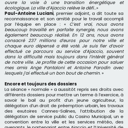
ouvre la voie à une transition énergétique et
écologique. La ville d’Ajaccio relève le défi
…»
Paul-Antoine Luciani
, premier adjoint, a dit toute sa
reconnaissance et son amitié pour le travail accompli
par l’équipe en place : «
C’est vrai, nous avons
beaucoup travaillé en parfaite synergie, nous avons
également beaucoup réalisé. En 12 ans, nous avons
consacré 237 millions d’euros pour notre ville et
chaque euro dépensé a été voté. Je suis fier d’avoir
effectué ce parcours au service d’Ajaccio, souvent
dans la difficulté mais toujours dans l’intérêt général
de notre ville. Je profite de cette occasion pour saluer
mes amis Ange Pantaloni et Antoine Parodin avec
lesquels j’ai effectué un bon bout de chemin
. »
Encore et toujours des dossiers
La séance « normale » a aussitôt repris ses droits avec
différents dossiers pour mettre un terme à l’exercice, à
savoir le bail au profit d’un jeune agriculteur, la
délégation d’un droit de préemption urbain, les travaux
des exutoires Cannes-Salines, l’attribution de la
délégation de service public du Casino Municipal, un e
convention entre la ville et les services météo, des
avenants, le partenariat entre Ajaccio et l’Université de