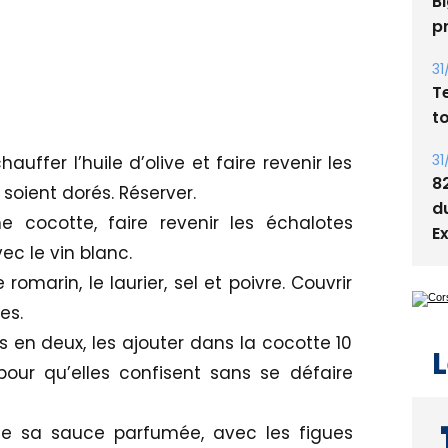
05
Bi
p
31
T
hauffer l’huile d’olive et faire revenir les
t
soient dorés. Réserver.
31
 cocotte, faire revenir les échalotes
8
ec le vin blanc.
d
e romarin, le laurier, sel et poivre. Couvrir
E
es.
es en deux, les ajouter dans la cocotte 10
our qu’elles confisent sans se défaire
L
 de sa sauce parfumée, avec les figues