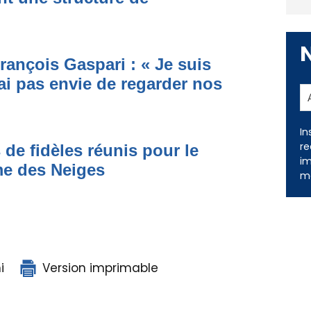
rançois Gaspari : « Je suis
ai pas envie de regarder nos
 de fidèles réunis pour le
In
me des Neiges
re
im
me
i
Version imprimable