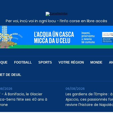
Per voi, incù voi in ogni locu - l’info corse en libre accès
IQUE
FOOTBALL
SPORTS
VOTRE RÉGION
MONDE
A
ET DE DEUIL
08/2026
06/08/2026
 - À Bonifacio, le Glacier
Les gardiens de l'Empire : à
ca-Serra fête ses 40 ans à
Ajaccio, ces passionnés fo
rone
revivre l'histoire de Napolé