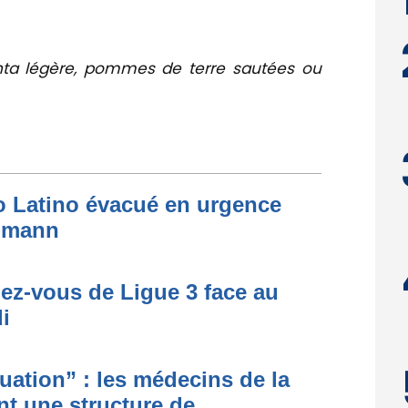
ta légère, pommes de terre sautées ou
to Latino évacué en urgence
simann
dez-vous de Ligue 3 face au
i
ituation” : les médecins de la
nt une structure de