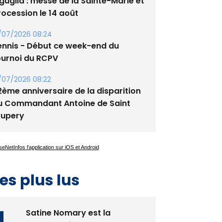
/08/2026 09:53
guglia : messe de la Sainte-Marie et
rocession le 14 août
/07/2026 08:24
ennis - Début ce week-end du
ournoi du RCPV
/07/2026 08:22
2ème anniversaire de la disparition
u Commandant Antoine de Saint
xupery
es plus lus