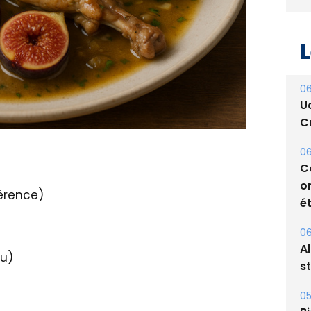
L
06
U
Cr
06
férence)
C
o
ét
nu)
06
A
s