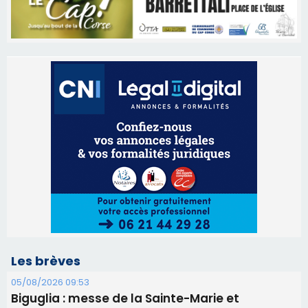
Les brèves
05/08/2026 09:53
Biguglia : messe de la Sainte-Marie et
procession le 14 août
31/07/2026 08:24
Tennis - Début ce week-end du tournoi du
RCPV
31/07/2026 08:22
82ème anniversaire de la disparition du
Commandant Antoine de Saint Exupery
30/07/2026 10:16