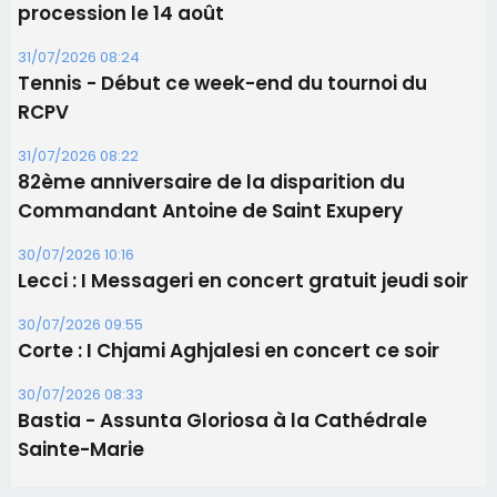
Lecci : I Messageri en concert gratuit jeudi soir
30/07/2026 09:55
Corte : I Chjami Aghjalesi en concert ce soir
30/07/2026 08:33
Bastia - Assunta Gloriosa à la Cathédrale
Sainte-Marie
Les plus lus
Satine Nomary est la nouvelle Miss Corse 2026
Éclipse du 12 août : la Corse aux premières loges
d'un spectacle qui ne reviendra pas avant 2081
La gendarmerie alerte les restaurateurs corses
face à une nouvelle escroquerie au faux vendeur de
vin