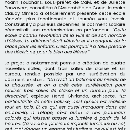
Yoann Toubhans, sous-préfet de Calvi, et de Juliette
Ponzevera, conseillère à l’Assemblée de Corse, le maire
Claudy Olmeta a officiellement présenté cette école
rénovée, plus fonctionnelle et tournée vers l’avenir.
Construit il y a plusieurs décennies, le bâtiment scolaire
nécessitait une modernisation en profondeur.
“Cette
école a connu l’évolution de la ville et de son nombre
d’élèves. Le bâtiment était vétuste et il manquait de la
place pour les enfants. C’est pourquoi il a fallu prendre
des décisions, pour le bien des élèves.”
Le projet a notamment permis la création de quatre
nouvelles salles, dont trois salles de classe et un
bureau, rendue possible par une surélévation du
bâtiment existant.
“On avait un bâtiment au niveau de
la chaussée, et on a créé cette surélévation pour
réaliser trois salles de classe et un bureau pour la
directrice”
, explique Hervé Ghirlanda, architecte.
“La
particularité de cette bâtisse, c'est qu'elle est réalisée
tout en bois. Et ce qui est aussi marquant dans cet
endroit-là, à l’étage, c'est qu'on a des panneaux
colorés qui laissent passer la lumière à partir de 14
heures. Ça va créer plusieurs impacts lumineux au sol,
qui vont donner un espace très ludique, ce qui est très