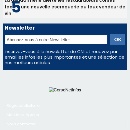
Satine Nomary est la nouvelle Miss Corse 2026
Éclipse du 12 août : la Corse aux premières loges
d'un spectacle qui ne reviendra pas avant 2081
Éclipse du 12 août : Où s'installer en Corse pour
profiter pleinement du spectacle ?
En Corse, un début de saison marqué par une
consommation en recul dans les restaurants
La gendarmerie alerte les restaurateurs corses
face à une nouvelle escroquerie au faux vendeur de
vin
Newsletter
Inscrivez-vous à la newsletter de CNI et recevez par
email les infos les plus importantes et une sélection de
nos meilleurs articles