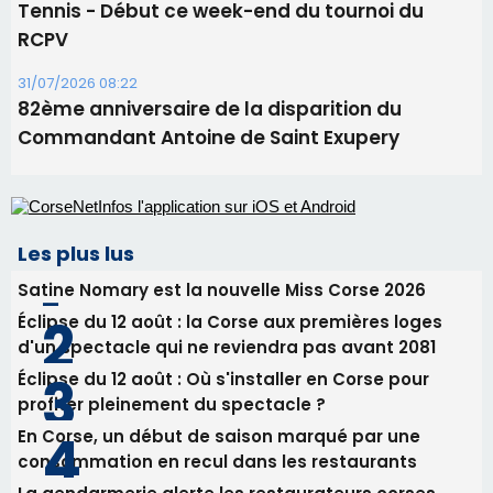
Alata - Soirée Tango Argentin au stade de San
Benedetto
05/08/2026 09:53
Biguglia : messe de la Sainte-Marie et
procession le 14 août
31/07/2026 08:24
Tennis - Début ce week-end du tournoi du
RCPV
31/07/2026 08:22
82ème anniversaire de la disparition du
Commandant Antoine de Saint Exupery
Les plus lus