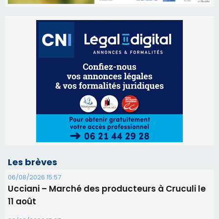
Les brèves
06/08/2026 15:57
Ucciani – Marché des producteurs à Cruculi le
11 août
06/08/2026 15:25
Corte – L’association A Nuciola organise une
projection sous les étoiles
06/08/2026 15:04
Alata - Soirée Tango Argentin au stade de San
Benedetto
05/08/2026 09:53
Biguglia : messe de la Sainte-Marie et
procession le 14 août