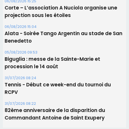
31/07/2026 08:24
Tennis - Début ce week-end du tournoi du
RCPV
31/07/2026 08:22
82ème anniversaire de la disparition du
Commandant Antoine de Saint Exupery
Les plus lus
Satine Nomary est la nouvelle Miss Corse 2026
Éclipse du 12 août : la Corse aux premières loges
d'un spectacle qui ne reviendra pas avant 2081
Éclipse du 12 août : Où s'installer en Corse pour
profiter pleinement du spectacle ?
En Corse, un début de saison marqué par une