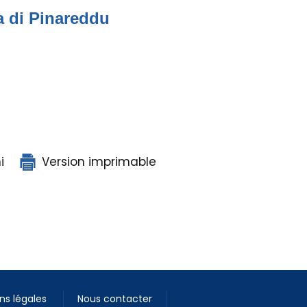
a di Pinareddu
i
Version imprimable
ns légales
Nous contacter