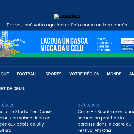
Per voi, incù voi in ogni locu - l’info corse en libre accès
IQUE
FOOTBALL
SPORTS
VOTRE RÉGION
MONDE
A
ET DE DEUIL
08/2026
07/08/2026
ccio : le Studio Ten’Danse
Corte - « Scontra » en con
mine une saison riche en
samedi au profit de la
cès aux côtés de Billy
paroisse dans le cadre du
wford
Festival Alti Casi