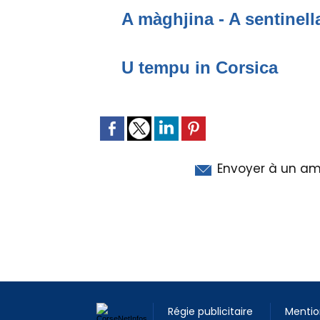
A màghjina - A sentinell
U tempu in Corsica
Envoyer à un am
Régie publicitaire
Mentio