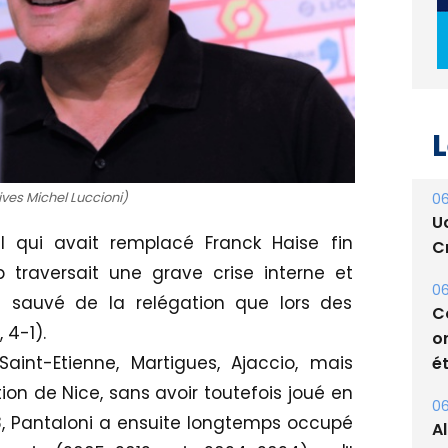
L
ives Michel Luccioni)
06
U
 qui avait remplacé Franck Haise fin
Cr
 traversait une grave crise interne et
06
nt sauvé de la relégation que lors des
C
 4-1).
o
aint-Etienne, Martigues, Ajaccio, mais
ét
on de Nice, sans avoir toutefois joué en
06
8, Pantaloni a ensuite longtemps occupé
A