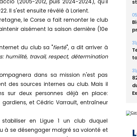
accio (2005-2012, puis 2024-2024), qu'il
s
2. Il s'est ensuite révélé à Lorient.
05
retagne, le Corse a fait remonter le club
Bi
aintenir aisément la saison dernière (10e
p
31
internet du club sa "
fierté
", a dit arriver à
T
: humilité, travail, respect, détermination
t
31
ccompagnera dans sa mission n'est pas
8
nt des sources internes au club. Mais il
d
ns sur deux personnes déjà en place:
E
gardiens, et Cédric Varrault, entraîneur
stabiliser en Ligue 1 un club duquel
enu à se désengager malgré sa volonté et
L