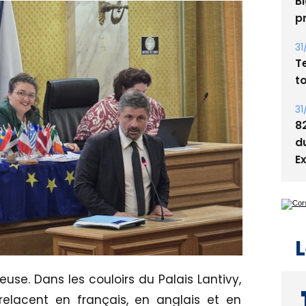
05
Bi
p
31
T
t
31
8
d
E
L
use. Dans les couloirs du Palais Lantivy,
trelacent en français, en anglais et en