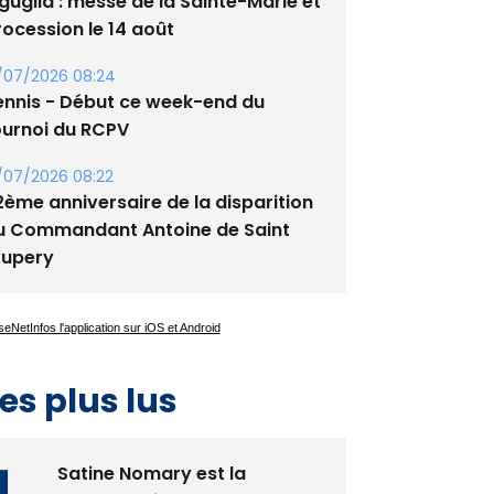
/08/2026 09:53
guglia : messe de la Sainte-Marie et
rocession le 14 août
/07/2026 08:24
ennis - Début ce week-end du
ournoi du RCPV
/07/2026 08:22
2ème anniversaire de la disparition
u Commandant Antoine de Saint
xupery
es plus lus