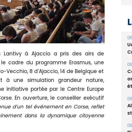
L
06
s Lantivy à Ajaccio a pris des airs de
U
s le cadre du programme Erasmus, une
Cr
o-Vecchio, 8 d’Ajaccio, 14 de Belgique et
06
t à une simulation grandeur nature,
C
 initiative portée par le Centre Europe
o
orse. En ouverture, le conseiller exécutif
ét
enue d’un tel événement en Corse, reflet
06
 pleinement dans la dynamique citoyenne
A
s