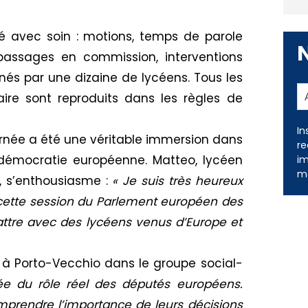
té avec soin : motions, temps de parole
passages en commission, interventions
arnés par une dizaine de lycéens. Tous les
ire sont reproduits dans les règles de
rnée a été une véritable immersion dans
démocratie européenne. Matteo, lycéen
In
re
 s’enthousiasme :
« Je suis très heureux
im
 cette session du Parlement européen des
me
attre avec des lycéens venus d’Europe et
à Porto-Vecchio dans le groupe social-
ée du rôle réel des députés européens.
prendre l’importance de leurs décisions