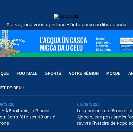
Per voi, incù voi in ogni locu - l’info corse en libre accès
IQUE
FOOTBALL
SPORTS
VOTRE RÉGION
MONDE
A
ET DE DEUIL
08/2026
06/08/2026
 - À Bonifacio, le Glacier
Les gardiens de l'Empire : à
ca-Serra fête ses 40 ans à
Ajaccio, ces passionnés fo
rone
revivre l'histoire de Napolé