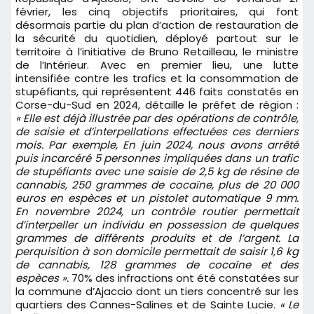
février, les cinq objectifs prioritaires, qui font
désormais partie du plan d’action de restauration de
la sécurité du quotidien, déployé partout sur le
territoire à l’initiative de Bruno Retailleau, le ministre
de l’Intérieur. Avec en premier lieu, une lutte
intensifiée contre les trafics et la consommation de
stupéfiants, qui représentent 446 faits constatés en
Corse-du-Sud en 2024, détaille le préfet de région :
« Elle est déjà illustrée par des opérations de contrôle,
de saisie et d’interpellations effectuées ces derniers
mois. Par exemple, En juin 2024, nous avons arrêté
puis incarcéré 5 personnes impliquées dans un trafic
de stupéfiants avec une saisie de 2,5 kg de résine de
cannabis, 250 grammes de cocaïne, plus de 20 000
euros en espèces et un pistolet automatique 9 mm.
En novembre 2024, un contrôle routier permettait
d’interpeller un individu en possession de quelques
grammes de différents produits et de l’argent. La
perquisition à son domicile permettait de saisir 1,6 kg
de cannabis, 128 grammes de cocaïne et des
espèces ».
70% des infractions ont été constatées sur
la commune d’Ajaccio dont un tiers concentré sur les
quartiers des Cannes-Salines et de Sainte Lucie.
« Le