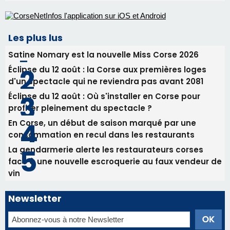
procession le 14 août
31/07/2026 08:24
Tennis - Début ce week-end du tournoi du
RCPV
31/07/2026 08:22
82ème anniversaire de la disparition du
Commandant Antoine de Saint Exupery
Les plus lus
Satine Nomary est la nouvelle Miss Corse 2026
Éclipse du 12 août : la Corse aux premières loges
d'un spectacle qui ne reviendra pas avant 2081
Éclipse du 12 août : Où s'installer en Corse pour
profiter pleinement du spectacle ?