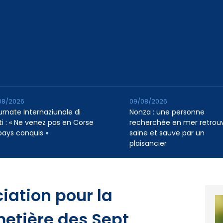
08/2026
09/08/2026
urnate Internaziunale di
Nonza : une personne
ti : « Ne venez pas en Corse
recherchée en mer retrou
pays conquis »
saine et sauve par un
plaisancier
ciation pour la
etière des Sept