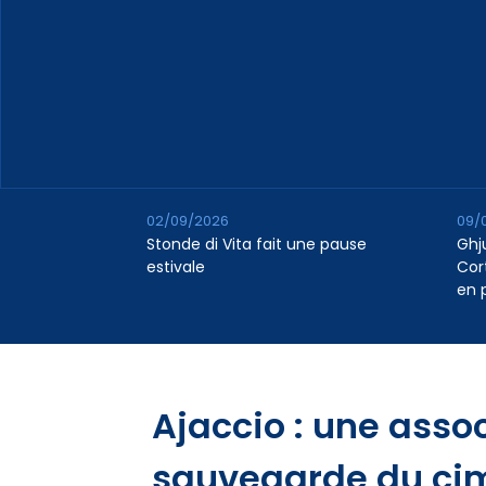
02/09/2026
09/
Stonde di Vita fait une pause
Ghj
estivale
Cor
en 
​Ajaccio : une asso
sauvegarde du cim