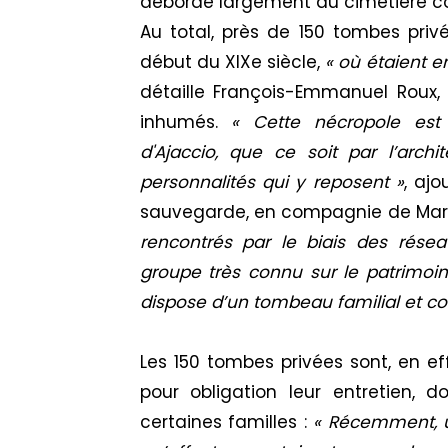
déborde largement du cimetière 
Au total, près de 150 tombes pri
début du XIXe siècle,
« où étaient en
détaille François-Emmanuel Roux,
inhumés.
« Cette nécropole est 
d'Ajaccio, que ce soit par l’arc
personnalités qui y reposent »
, aj
sauvegarde, en compagnie de Mari
rencontrés par le biais des rése
groupe très connu sur le patrimoin
dispose d’un tombeau familial et con
Les 150 tombes privées sont, en e
pour obligation leur entretien, d
certaines familles :
« Récemment, un