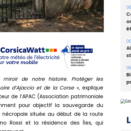
06
C
o
ét
06
A
s
05
Bi
miroir de notre histoire. Protéger les
p
oire d’Ajaccio et de la Corse »
, explique
eur de l’APAC (Association patrimoniale
mment pour objectif la sauvegarde du
 nécropole située au début de la route
L
ino Rossi et la résidence des Îles, qui