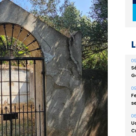
L
09
S
G
09
Fe
s
06
U
Cr