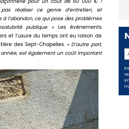
 maçonnerie pour un coût de 60 000 € !
pas réaliser ce genre d’entretien, et
s à l’abandon, ce qui pose des problèmes
salubrité publique »
. Les événements
ers et l’usure du temps ont eu raison de
tière des Sept-Chapelles.
« D’autre part,
e année, est également un coût important
In
re
im
me