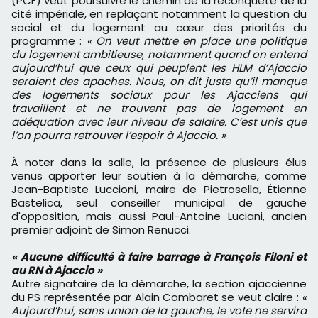
(PCF) veut poursuivre le chemin de la reconquête de la
cité impériale, en replaçant notamment la question du
social et du logement au cœur des priorités du
programme :
« On veut mettre en place une politique
du logement ambitieuse, notamment quand on entend
aujourd’hui que ceux qui peuplent les HLM d’Ajaccio
seraient des apaches. Nous, on dit juste qu’il manque
des logements sociaux pour les Ajacciens qui
travaillent et ne trouvent pas de logement en
adéquation avec leur niveau de salaire. C’est unis que
l’on pourra retrouver l’espoir à Ajaccio. »
À noter dans la salle, la présence de plusieurs élus
venus apporter leur soutien à la démarche, comme
Jean-Baptiste Luccioni, maire de Pietrosella, Étienne
Bastelica, seul conseiller municipal de gauche
d'opposition, mais aussi Paul-Antoine Luciani, ancien
premier adjoint de Simon Renucci.
« Aucune difficulté à faire barrage à François Filoni et
au RN à Ajaccio »
Autre signataire de la démarche, la section ajaccienne
du PS représentée par Alain Combaret se veut claire :
«
Aujourd’hui, sans union de la gauche, le vote ne servira