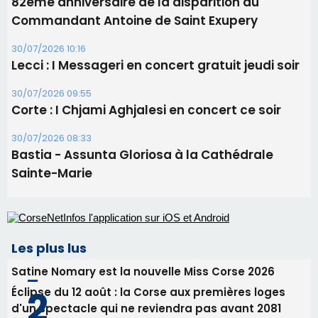
30/07/2026 08:33
Bastia - Assunta Gloriosa à la Cathédrale
Sainte-Marie
Les plus lus
Satine Nomary est la nouvelle Miss Corse 2026
Éclipse du 12 août : la Corse aux premières loges
d'un spectacle qui ne reviendra pas avant 2081
La gendarmerie alerte les restaurateurs corses
face à une nouvelle escroquerie au faux vendeur de
vin
Deux jeunes Ajacciens sur la voie de la médecine
militaire
En Corse, un début de saison marqué par une
consommation en recul dans les restaurants