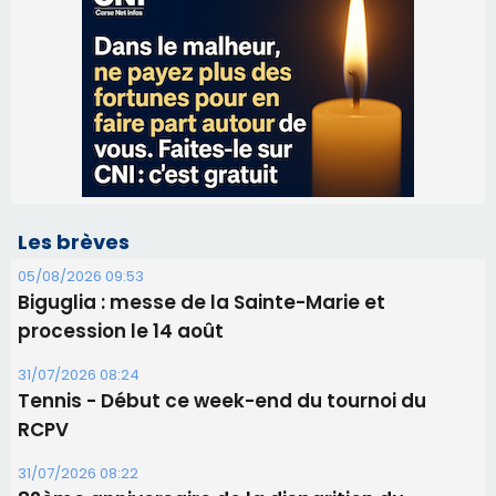
Les brèves
05/08/2026 09:53
Biguglia : messe de la Sainte-Marie et
procession le 14 août
31/07/2026 08:24
Tennis - Début ce week-end du tournoi du
RCPV
31/07/2026 08:22
82ème anniversaire de la disparition du
Commandant Antoine de Saint Exupery
30/07/2026 10:16
Lecci : I Messageri en concert gratuit jeudi soir
30/07/2026 09:55
Corte : I Chjami Aghjalesi en concert ce soir