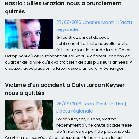
Bastia : Gilles Graziani nous a brutalement
quittés
27/08/2016
Charles Monti
|
L'actu
régionale
Gilles Graziani est décédé
subitement. La, triste nouvelle, a vite
fait l'autre jour le tour de la rue César-
Campinchi où on le rencontrait souvent. A déambuler dans ce
quartier de la ville qu'il avait fait sien depuis plusieurs années. A
discuter, avec passion, à la terrasse d'un café. A échanger...
Victime d'un accident à Calvi Lorcan Keyser
nous a quittés
26/08/2016 Jean-Paul-Lottier
|
L'actu régionale
Lorcan Keyser, 20 ans, victime
récemment d'une chute accidentelle
de 3 mètres au port de plaisance de
Calvi n'a pas survécu à ses blessures. Un hommage lui est