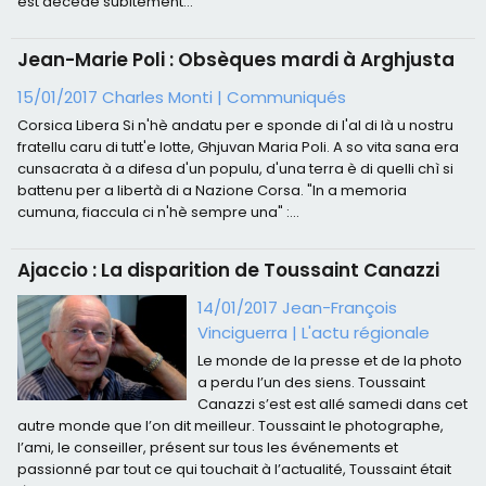
est décédé subitement...
Jean-Marie Poli : Obsèques mardi à Arghjusta
15/01/2017
Charles Monti
|
Communiqués
Corsica Libera Si n'hè andatu per e sponde di l'al di là u nostru
fratellu caru di tutt'e lotte, Ghjuvan Maria Poli. A so vita sana era
cunsacrata à a difesa d'un populu, d'una terra è di quelli chì si
battenu per a libertà di a Nazione Corsa. "In a memoria
cumuna, fiaccula ci n'hè sempre una" :...
Ajaccio : La disparition de Toussaint Canazzi
14/01/2017 Jean-François
Vinciguerra
|
L'actu régionale
Le monde de la presse et de la photo
a perdu l’un des siens. Toussaint
Canazzi s’est est allé samedi dans cet
autre monde que l’on dit meilleur. Toussaint le photographe,
l’ami, le conseiller, présent sur tous les événements et
passionné par tout ce qui touchait à l’actualité, Toussaint était