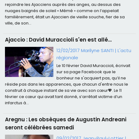
rejoindre les Ajacciens auprès des anges, au dessus des
nuages baignés de soleil « Mémé » comme on l’appelait
familièrement, était un Ajaccien de vieille souche, fier de sa
ville, de son...
Ajaccio : David Muraccioli s'en est allé...
12/02/2017 Marilyne SANTI
|
L'actu
régionale
Le 10 février David Muraccioli, écrivait
sur sa page Facebook que le
bonheur ne s'acquiert pas, qu’il ne
réside pas dans les apparences, que chacun d'entre nous le
construit à chaque instant de sa vie avec son cœur💖. Le 11
février ce cœur qui avait tant donné, s’arrêtait victime d’un
infarctus à...
Aregnu : Les obsèques de Augustin Andreani
seront célébrées samedi
09/02/2017 Jean-Paul-Lottier
|