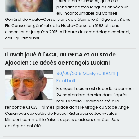
Ours-Pierre Grimaldi, qui a été
pendant de très longues années un
élu incontournable du Conseil
Général de Haute-Corse, vient de s'éteindre à l'âge de 73 ans
Elu Conseiller général de la Haute-Corse en 1983 et sans
discontinuer jusqu'en 2015, à l'heure du remodelage cantonal,
celui qui fut aussi...
Il avait joué à l'ACA, au GFCA et au Stade
Ajaccien : Le décès de François Luciani
30/09/2016 Marilyne SANTI
|
Football
François Luciani est décédé le samedi
24 septembre dernier dans l'après-
mdi. La veille il avait assisté à la
rencontre GFCA – Nîmes, placé dans le virage du Stade Ange-
Casanova aux côtés de Pascal Risterucci et Jean-Jules
Miniconi comme il le faisait depuis plusieurs années. Ses
obsèques ont été...