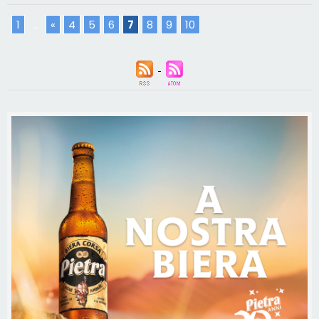
1
...
«
4
5
6
7
8
9
10