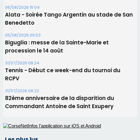
31/07/2026 08:24
Tennis - Début ce week-end du tournoi du
RCPV
31/07/2026 08:22
82ème anniversaire de la disparition du
Commandant Antoine de Saint Exupery
Les plus lus
Satine Nomary est la nouvelle Miss Corse 2026
Éclipse du 12 août : la Corse aux premières loges
d'un spectacle qui ne reviendra pas avant 2081
Éclipse du 12 août : Où s'installer en Corse pour
profiter pleinement du spectacle ?
En Corse, un début de saison marqué par une
consommation en recul dans les restaurants