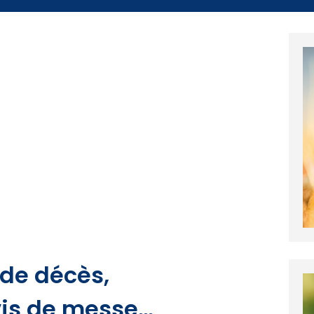
s de décès,
vis de messe…