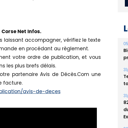
L
z
Corse Net Infos.
us laissant accompagner, vérifiez le texte
05
mmande en procédant au règlement.
Bi
ent votre ordre de publication, et vous
p
 les plus brefs délais.
31
otre partenaire Avis de Décès.Com une
T
 facture.
t
lication/avis-de-deces
31
8
d
E