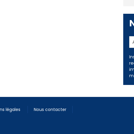
In
re
im
me
ns légales
Nous contacter