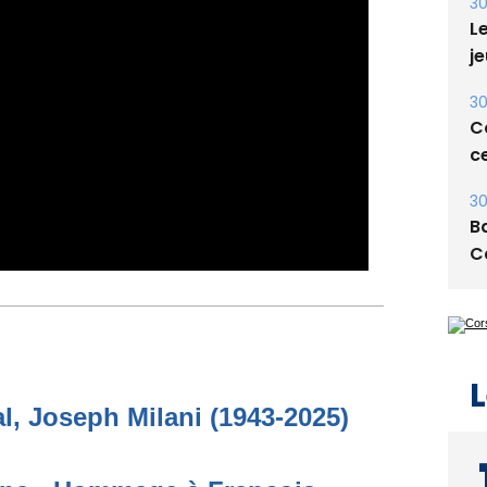
30
Le
je
30
Co
ce
30
Ba
C
L
, Joseph Milani (1943-2025)