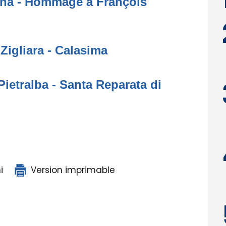
gna - Hommage à François
-Zigliara - Calasima
Pietralba - Santa Reparata di
i
Version imprimable