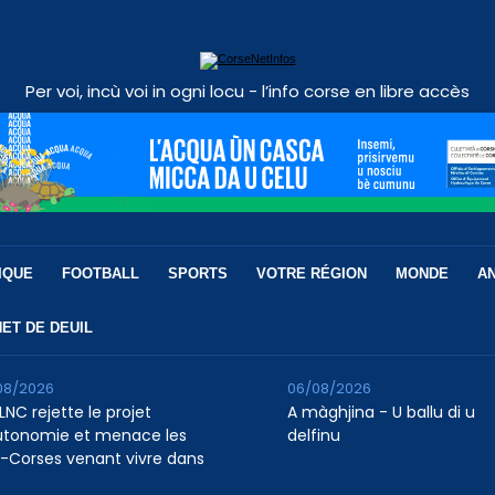
Per voi, incù voi in ogni locu - l’info corse en libre accès
IQUE
FOOTBALL
SPORTS
VOTRE RÉGION
MONDE
A
ET DE DEUIL
08/2026
06/08/2026
LNC rejette le projet
A màghjina - U ballu di u
utonomie et menace les
delfinu
-Corses venant vivre dans