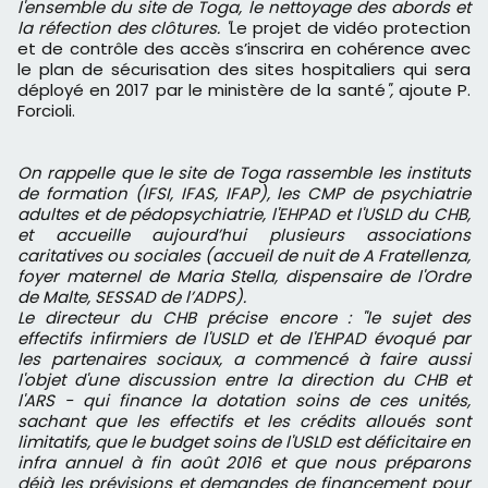
l'ensemble du site de Toga, le nettoyage des abords et
la réfection des clôtures. "
Le projet de vidéo protection
et de contrôle des accès s’inscrira en cohérence avec
le plan de sécurisation des sites hospitaliers qui sera
déployé en 2017 par le ministère de la santé
",
ajoute P.
Forcioli.
On rappelle que le site de Toga rassemble les instituts
de formation (IFSI, IFAS, IFAP), les CMP de psychiatrie
adultes et de pédopsychiatrie, l'EHPAD et l'USLD du CHB,
et accueille aujourd’hui plusieurs associations
caritatives ou sociales (accueil de nuit de A Fratellenza,
foyer maternel de Maria Stella, dispensaire de l'Ordre
de Malte, SESSAD de l’ADPS).
Le directeur du CHB précise encore : "le sujet des
effectifs infirmiers de l'USLD et de l'EHPAD évoqué par
les partenaires sociaux, a commencé à faire aussi
l'objet d'une discussion entre la direction du CHB et
l'ARS - qui finance la dotation soins de ces unités,
sachant que les effectifs et les crédits alloués sont
limitatifs, que le budget soins de l'USLD est déficitaire en
infra annuel à fin août 2016 et que nous préparons
déjà les prévisions et demandes de financement pour