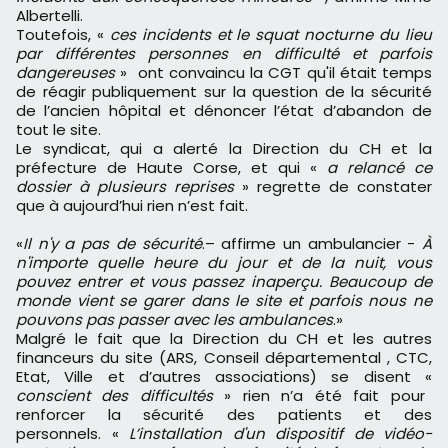
Albertelli.
Toutefois, «
ces incidents et le squat nocturne du lieu
par différentes personnes en difficulté et parfois
dangereuses
» ont convaincu la CGT qu'il était temps
de réagir publiquement sur la question de la sécurité
de l’ancien hôpital et dénoncer l’état d’abandon de
tout le site.
Le syndicat, qui a alerté la Direction du CH et la
préfecture de Haute Corse, et qui «
a relancé ce
dossier à plusieurs reprises
» regrette de constater
que à aujourd’hui rien n’est fait.
«
Il n'y a pas de sécurité
.– affirme un ambulancier -
À
n'importe quelle heure du jour et de la nuit, vous
pouvez entrer et vous passez inaperçu. Beaucoup de
monde vient se garer dans le site et parfois nous ne
pouvons pas passer avec les ambulances
.»
Malgré le fait que la Direction du CH et les autres
financeurs du site (ARS, Conseil départemental , CTC,
Etat, Ville et d’autres associations) se disent «
conscient des difficultés
» rien n’a été fait pour
renforcer la sécurité des patients et des
personnels. «
L’installation d'un dispositif de vidéo-