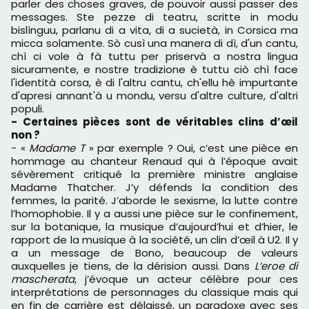
parler des choses graves, de pouvoir aussi passer des
messages. Ste pezze di teatru, scritte in modu
bislìnguu, parlanu di a vita, di a sucietà, in Corsica ma
micca solamente. Sò cusì una manera di dì, d'un cantu,
chì ci vole à fà tuttu per priservà a nostra lingua
sicuramente, e nostre tradizione è tuttu ciò chì face
l'identità corsa, è di l'altru cantu, ch'ellu hè impurtante
d'apresi annant'à u mondu, versu d'altre culture, d'altri
populi.
- Certaines pièces sont de véritables clins d’œil
non ?
- «
Madame T
» par exemple ? Oui, c’est une pièce en
hommage au chanteur Renaud qui à l’époque avait
sévèrement critiqué la première ministre anglaise
Madame Thatcher. J’y défends la condition des
femmes, la parité. J’aborde le sexisme, la lutte contre
l’homophobie. Il y a aussi une pièce sur le confinement,
sur la botanique, la musique d’aujourd’hui et d’hier, le
rapport de la musique à la société, un clin d’œil à U2. Il y
a un message de Bono, beaucoup de valeurs
auxquelles je tiens, de la dérision aussi. Dans
L’eroe di
mascherata
, j’évoque un acteur célèbre pour ces
interprétations de personnages du classique mais qui
en fin de carrière est délaissé, un paradoxe avec ses