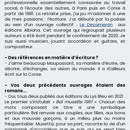
professionnelle essentiellement consacrée au travail
social, à l’écoute des autres, à Paris puis en Corse à
partir de 1981. La retraite prise, j’ai pu m’adonner à une
de mes passions : l’écriture. J’ai débuté par la poésie
au sein d’un ouvrage collectif :
Le Decameron
aux
éditions Albiana. Cet ouvrage qui regroupait plusieurs
auteurs a été écrit pendant le confinement de 2020. Je
suis aussi musicien, jouant accordéon et guitare, et
compositeur.
- Des références en matière d’écriture ?
- J’aime beaucoup Maupassant, sa manière d’écrire, de
décrire, d’échanger, sa vision du monde. Il a d’ailleurs
écrit sur la Corse.
- Vos deux précédents ouvrages étaient des
romans…
- Oui, tous deux publiés aux éditions du Lys Bleu en 2021 .
Le premier s’intitulait
« Bal musette 1961 ».
Chacun des
mots composant ce titre a une symbolique
particulière. Bal renvoie aux couples, aux filles, aux bons
et aux mauvais garçons, à un milieu plus ou moins
fréquentable. Musette, pour sa part, raconte la vie d'un
passionné d'accordéon que je suis qui se rend bien