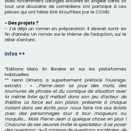
avec notamment Georges Antonini et Angèle Vanni. En
tout une douzaine de comédiens ont participé à ces
pièces qui ont hélas été étouffées par le COVID.
- Des projets ?
- J’ai déjà un roman en préparation. Il devrait sortir en
fin d’année. Un roman sur le thème de l’adoption, sur le
désir d'enfant.
Infos ++
*Editions Maïa. En librairie et sur les plateformes
habituelles.
** Henri Olmeta a superbement préfacé l’ouvrage,
extraits : « …
Pierre-Jean se joue des mots, des
tournures de phrase et du comique de situation avec
la même folie qu’il mettait dans son jeu d’acteur de
théâtre. La farce est son plaisir, présente à chaque
instant dans ses écrits pour nous faire rire aux éclats
avec des personnages tour à tour moqueurs ou
moqués…. Mais Pierre-Jean a quelque chose en plus !
Chacune de ses œuvres invite le spectateur à se poser
des questions, qu’il s’agisse de questions sociétales, de