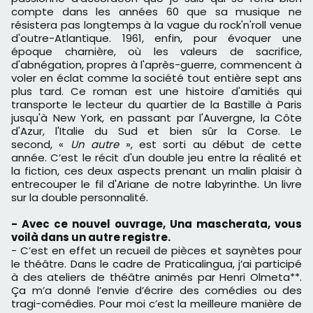
compte dans les années 60 que sa musique ne
résistera pas longtemps à la vague du rock'n'roll venue
d'outre-Atlantique. 1961, enfin, pour évoquer une
époque charnière, où les valeurs de sacrifice,
d'abnégation, propres à l'après-guerre, commencent à
voler en éclat comme la société tout entière sept ans
plus tard. Ce roman est une histoire d'amitiés qui
transporte le lecteur du quartier de la Bastille à Paris
jusqu'à New York, en passant par l'Auvergne, la Côte
d'Azur, l'Italie du Sud et bien sûr la Corse. Le
second,
«
Un autre
», est sorti au début de cette
année. C’est le récit d'un double jeu entre la réalité et
la fiction, ces deux aspects prenant un malin plaisir à
entrecouper le fil d'Ariane de notre labyrinthe. Un livre
sur la double personnalité.
- Avec ce nouvel ouvrage, Una mascherata, vous
voilà dans un autre registre.
- C’est en effet un recueil de pièces et saynètes pour
le théâtre. Dans le cadre de Praticalingua, j’ai participé
à des ateliers de théâtre animés par Henri Olmeta**.
Ça m’a donné l’envie d’écrire des comédies ou des
tragi-comédies. Pour moi c’est la meilleure manière de