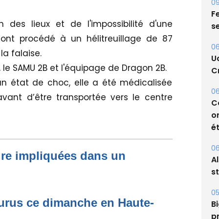
09
Fe
des lieux et de l'impossibilité d'une
s
 ont procédé à un hélitreuillage de 87
06
la falaise.
U
, le SAMU 2B et l'équipage de Dragon 2B.
Cr
un état de choc, elle a été médicalisée
06
vant d’être transportée vers le centre
C
o
ét
06
ure impliquées dans un
A
s
05
rus ce dimanche en Haute-
Bi
p