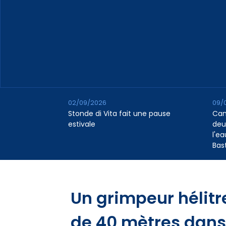
02/09/2026
09/
Stonde di Vita fait une pause
Cana
estivale
deu
l'e
Bas
Un grimpeur hélitr
de 40 mètres dans 