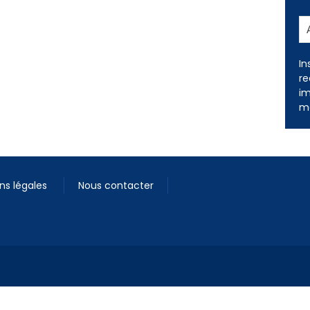
In
re
im
me
ns légales
Nous contacter