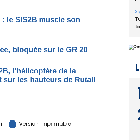
31
T
t : le SIS2B muscle son
t
ée, bloquée sur le GR 20
L
B, l'hélicoptère de la
it sur les hauteurs de Rutali
i
Version imprimable