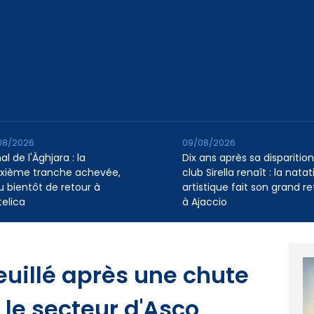
08/2026
09/08/2026
l de l'Àghjara : la
Dix ans après sa disparition,
xième tranche achevée,
club Sirella renaît : la natat
au bientôt de retour à
artistique fait son grand re
telica
à Ajaccio
euillé après une chute
le secteur d'Asco