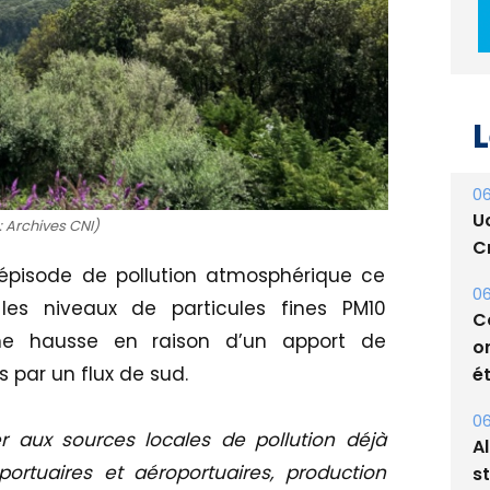
L
06
U
Cr
: Archives CNI)
06
C
épisode de pollution atmosphérique ce
o
 les niveaux de particules fines PM10
ét
une hausse en raison d’un apport de
06
 par un flux de sud.
A
s
er aux sources locales de pollution déjà
05
s portuaires et aéroportuaires, production