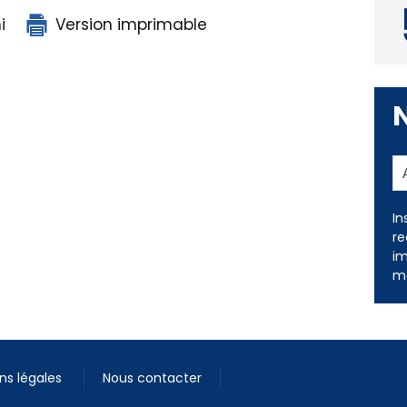
i
Version imprimable
In
re
im
me
ns légales
Nous contacter