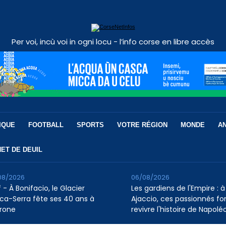
Per voi, incù voi in ogni locu - l’info corse en libre accès
IQUE
FOOTBALL
SPORTS
VOTRE RÉGION
MONDE
A
ET DE DEUIL
08/2026
06/08/2026
 - À Bonifacio, le Glacier
Les gardiens de l'Empire : à
ca-Serra fête ses 40 ans à
Ajaccio, ces passionnés fo
rone
revivre l'histoire de Napolé