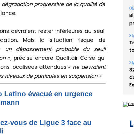
Bi
ne dégradation progressive de la qualité de
p
llance.
31
T
ons devraient rester inférieures au seuil
t
ation. Mais la situation risque de
31
 «
un dépassement probable du seuil
8
ion
», précise encore Qualitair Corse qui
d
ions localisées attendues «
ne devraient
E
es niveaux de particules en suspension ».
to Latino évacué en urgence
simann
L
dez-vous de Ligue 3 face au
i