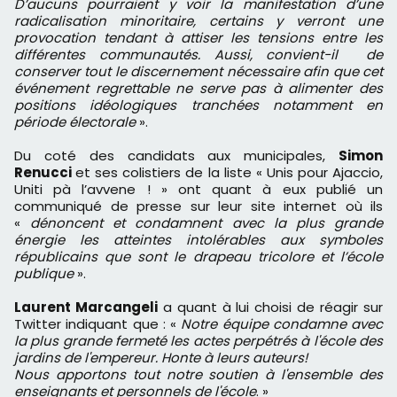
D’aucuns pourraient y voir la manifestation d’une
radicalisation minoritaire, certains y verront une
provocation tendant à attiser les tensions entre les
différentes communautés. Aussi, convient-il de
conserver tout le discernement nécessaire afin que cet
événement regrettable ne serve pas à alimenter des
positions idéologiques tranchées notamment en
période électorale
».
Du coté des candidats aux municipales,
Simon
Renucci
et ses colistiers de la liste « Unis pour Ajaccio,
Uniti pà l’avvene ! » ont quant à eux publié un
communiqué de presse sur leur site internet où ils
«
dénoncent et condamnent avec la plus grande
énergie les atteintes intolérables aux symboles
républicains que sont le drapeau tricolore et l’école
publique
».
Laurent Marcangeli
a quant à lui choisi de réagir sur
Twitter indiquant que : «
Notre équipe condamne avec
la plus grande fermeté les actes perpétrés à l'école des
jardins de l'empereur. Honte à leurs auteurs!
Nous apportons tout notre soutien à l'ensemble des
enseignants et personnels de l'école
. »