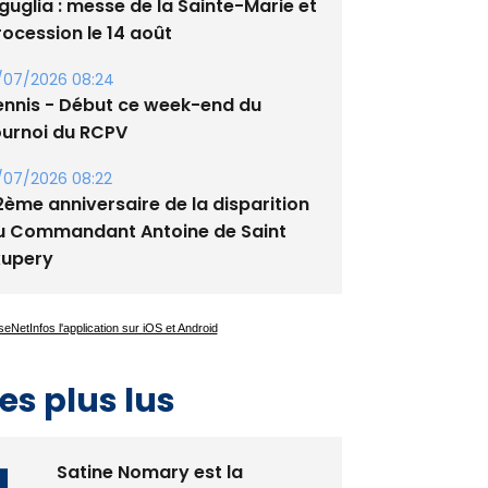
/08/2026 09:53
guglia : messe de la Sainte-Marie et
rocession le 14 août
/07/2026 08:24
ennis - Début ce week-end du
ournoi du RCPV
/07/2026 08:22
2ème anniversaire de la disparition
u Commandant Antoine de Saint
xupery
es plus lus