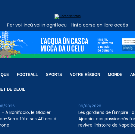
Per voi, incù voi in ogni locu - l’info corse en libre accès
IQUE
FOOTBALL
SPORTS
VOTRE RÉGION
MONDE
A
ET DE DEUIL
08/2026
06/08/2026
 - À Bonifacio, le Glacier
Les gardiens de l'Empire : à
ca-Serra fête ses 40 ans à
Ajaccio, ces passionnés fo
rone
revivre l'histoire de Napolé