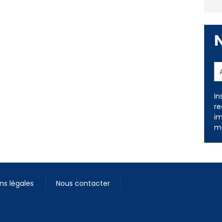
In
re
im
me
ns légales
Nous contacter