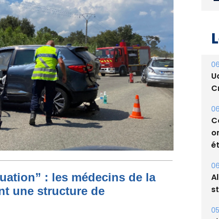
L
06
U
Cr
06
C
o
ét
ituation” : les médecins de la
06
nt une structure de
A
s