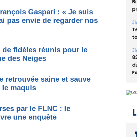
05
rançois Gaspari : « Je suis
Bi
ai pas envie de regarder nos
p
31
T
 de fidèles réunis pour le
t
me des Neiges
31
8
e retrouvée saine et sauve
d
E
s le maquis
ses par le FLNC : le
uvre une enquête
L