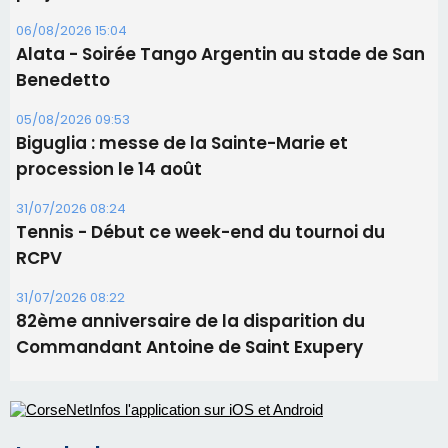
RCPV
31/07/2026 08:22
82ème anniversaire de la disparition du
Commandant Antoine de Saint Exupery
Les plus lus
Satine Nomary est la nouvelle Miss Corse 2026
Éclipse du 12 août : la Corse aux premières loges
d'un spectacle qui ne reviendra pas avant 2081
Éclipse du 12 août : Où s'installer en Corse pour
profiter pleinement du spectacle ?
En Corse, un début de saison marqué par une
consommation en recul dans les restaurants
La gendarmerie alerte les restaurateurs corses