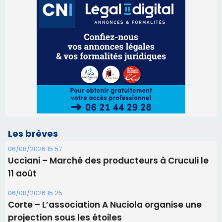
Les brèves
06/08/2026 15:57
Ucciani – Marché des producteurs à Cruculi le
11 août
06/08/2026 15:25
Corte – L’association A Nuciola organise une
projection sous les étoiles
06/08/2026 15:04
Alata - Soirée Tango Argentin au stade de San
Benedetto
05/08/2026 09:53
Biguglia : messe de la Sainte-Marie et
procession le 14 août
31/07/2026 08:24
Tennis - Début ce week-end du tournoi du