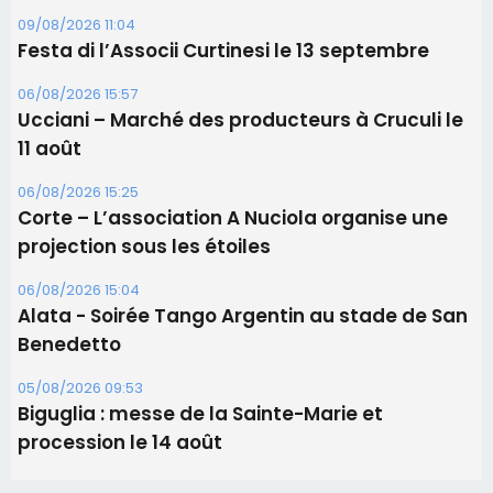
Corte – L’association A Nuciola organise une
projection sous les étoiles
06/08/2026 15:04
Alata - Soirée Tango Argentin au stade de San
Benedetto
05/08/2026 09:53
Biguglia : messe de la Sainte-Marie et
procession le 14 août
Les plus lus
Éclipse du 12 août : Où s'installer en Corse pour
profiter pleinement du spectacle ?
Satine Nomary est la nouvelle Miss Corse 2026
Éclipse du 12 août : la Corse aux premières loges