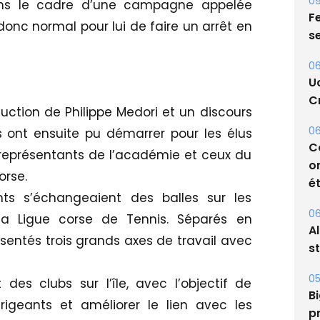
09
ans le cadre d’une campagne appelée
Fe
t donc normal pour lui de faire un arrêt en
s
06
U
Cr
uction de Philippe Medori et un discours
06
rs ont ensuite pu démarrer pour les élus
C
s représentants de l’académie et ceux du
o
orse.
ét
s s’échangeaient des balles sur les
06
la Ligue corse de Tennis. Séparés en
A
résentés trois grands axes de travail avec
s
05
des clubs sur l’île, avec l’objectif de
Bi
irigeants et améliorer le lien avec les
p