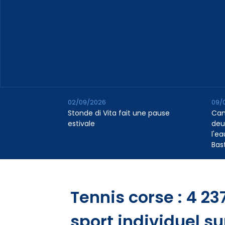
02/09/2026
09/
Stonde di Vita fait une pause
Cana
estivale
deu
l'e
Bas
Tennis corse : 4 23
sport individuel sur