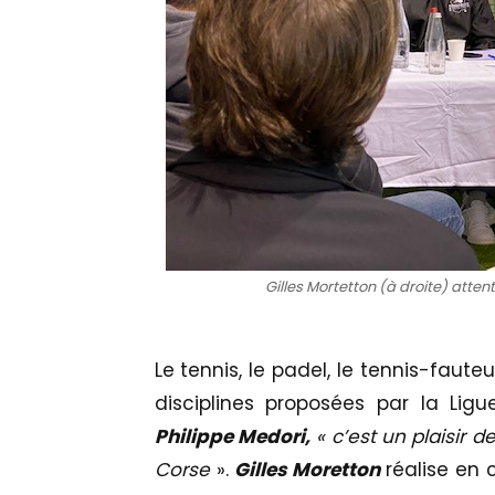
Gilles Mortetton (à droite) attent
Le tennis, le padel, le tennis-faute
disciplines proposées par la Ligu
Philippe Medori,
« c’est un plaisir 
Corse
».
Gilles Moretton
réalise en