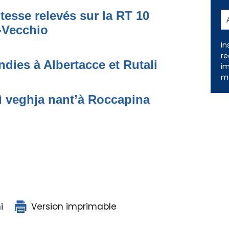
tesse relevés sur la RT 10
o-Vecchio
In
re
dies à Albertacce et Rutali
im
me
ì veghja nant’à Roccapina
i
Version imprimable