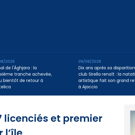
08/2026
09/08/2026
l de l'Àghjara : la
Dix ans après sa disparition,
xième tranche achevée,
club Sirella renaît : la natat
au bientôt de retour à
artistique fait son grand re
telica
à Ajaccio
7 licenciés et premier
 l’île