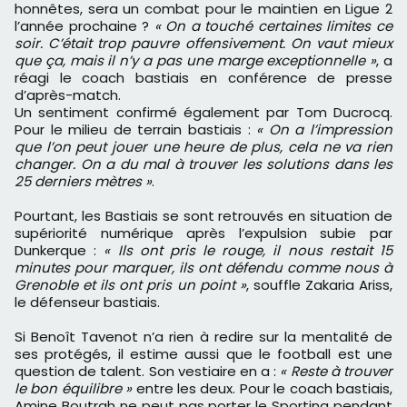
honnêtes, sera un combat pour le maintien en Ligue 2
l’année prochaine ?
« On a touché certaines limites ce
soir. C’était trop pauvre offensivement. On vaut mieux
que ça, mais il n’y a pas une marge exceptionnelle »
, a
réagi le coach bastiais en conférence de presse
d’après-match.
Un sentiment confirmé également par Tom Ducrocq.
Pour le milieu de terrain bastiais :
« On a l’impression
que l’on peut jouer une heure de plus, cela ne va rien
changer. On a du mal à trouver les solutions dans les
25 derniers mètres »
.
Pourtant, les Bastiais se sont retrouvés en situation de
supériorité numérique après l’expulsion subie par
Dunkerque :
« Ils ont pris le rouge, il nous restait 15
minutes pour marquer, ils ont défendu comme nous à
Grenoble et ils ont pris un point »
, souffle Zakaria Ariss,
le défenseur bastiais.
Si Benoît Tavenot n’a rien à redire sur la mentalité de
ses protégés, il estime aussi que le football est une
question de talent. Son vestiaire en a :
« Reste à trouver
le bon équilibre »
entre les deux. Pour le coach bastiais,
Amine Boutrah ne peut pas porter le Sporting pendant