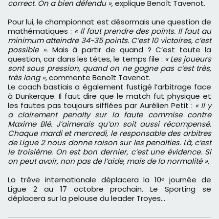
correct. On a bien défendu »
, explique Benoît Tavenot.
Pour lui, le championnat est désormais une question de
mathématiques :
« Il faut prendre des points. Il faut au
minimum atteindre 34-35 points. C’est 10 victoires, c’est
possible »
. Mais à partir de quand ? C’est toute la
question, car dans les têtes, le temps file :
« Les joueurs
sont sous pression, quand on ne gagne pas c’est très,
très long »
, commente Benoît Tavenot.
Le coach bastiais a également fustigé l’arbitrage face
à Dunkerque. Il faut dire que le match fut physique et
les fautes pas toujours sifflées par Aurélien Petit :
« Il y
a clairement penalty sur la faute commise contre
Maxime Blé. J’aimerais qu’on soit aussi récompensé.
Chaque mardi et mercredi, le responsable des arbitres
de Ligue 2 nous donne raison sur les penalties. Là, c’est
le troisième. On est bon dernier, c’est une évidence. Si
on peut avoir, non pas de l’aide, mais de la normalité »
.
La trêve internationale déplacera la 10ᵉ journée de
Ligue 2 au 17 octobre prochain. Le Sporting se
déplacera sur la pelouse du leader Troyes…