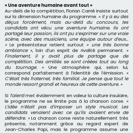
« Une aventure humaine avant tout »
Au-delà de la compétition, Florian Carrié insiste surtout
sur la dimension humaine du programme.
« Il y a eu des
déçus forcément, mais au-delà du concours, les
candidats ont vécu une aventure humaine. Ils ont
partagé leur passion, ils ont pu s’exprimer sur une vraie
scène, avec des musiciens, une équipe autour d’eux…
»
Le présentateur retient surtout
« une très bonne
ambiance »,
loin d’un esprit de rivalité permanent.
«
Finalement, il y avait plus de partage que de
compétition. Des amitiés se sont créées tout au long
du tournage. »
Une atmosphère qui, selon lui,
correspond parfaitement à l’identité de l’émission.
«
C’était très fraternel, très familial. Je pense que tout le
monde ressort grandi et heureux de cette aventure. »
Si
Talenti
met évidemment en valeur la culture insulaire,
le programme ne se limite pas à la chanson corse.
«
L’idée n’était pas d’imposer un style musical. Les
candidats venaient avec ce qu’ils avaient envie de
défendre. »
La chanson corse reste naturellement très
présente, notamment grâce au regard expert de
Jean-Charles Papi, mais le programme assume une