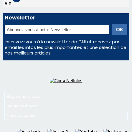
d'un spectacle qui ne reviendra pas avant 2081
Bastia – Le festival Porto Latino évacué en urgence
avant le concert de Mosimann
En Corse, un début de saison marqué par une
consommation en recul dans les restaurants
La gendarmerie alerte les restaurateurs corses
face à une nouvelle escroquerie au faux vendeur de
vin
Newsletter
Inscrivez-vous à la newsletter de CNI et recevez par
email les infos les plus importantes et une sélection de
nos meilleurs articles