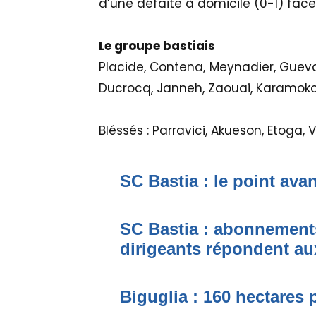
d’une défaite à domicile (0-1) face
Le groupe bastiais
Placide, Contena, Meynadier, Guevara
Ducrocq, Janneh, Zaouai, Karamoko, S
Bléssés : Parravici, Akueson, Etoga, 
SC Bastia : le point ava
SC Bastia : abonnement
dirigeants répondent au
Biguglia : 160 hectares