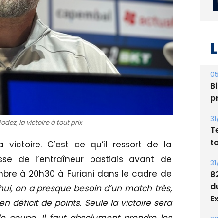
L
05
Bi
p
31
odez, la victoire à tout prix
T
t
a victoire. C’est ce qu’il ressort de la
sse de l’entraîneur bastiais avant de
31
bre à 20h30 à Furiani dans le cadre de
8
d
hui, on a presque besoin d’un match très,
E
en déficit de points. Seule la victoire sera
de coupe. Il faut absolument prendre les