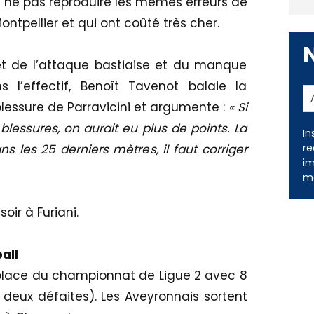
 ne pas reproduire les mêmes erreurs de
pellier et qui ont coûté très cher.
jet de l’attaque bastiaise et du manque
 l’effectif, Benoît Tavenot balaie la
blessure de Parravicini et argumente :
« Si
 blessures, on aurait eu plus de points. La
In
re
ans les 25 derniers mètres, il faut corriger
im
me
oir à Furiani.
all
place du championnat de Ligue 2 avec 8
t deux défaites). Les Aveyronnais sortent