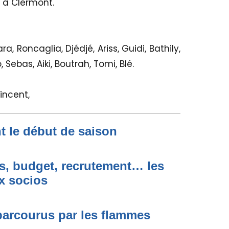
 à Clermont.
, Roncaglia, Djédjé, Ariss, Guidi, Bathily,
ebas, Aiki, Boutrah, Tomi, Blé.
Vincent,
nt le début de saison
s, budget, recrutement… les
x socios
 parcourus par les flammes