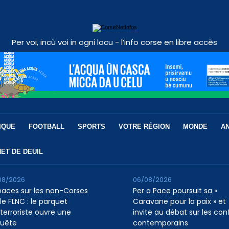
Per voi, incù voi in ogni locu - l’info corse en libre accès
IQUE
FOOTBALL
SPORTS
VOTRE RÉGION
MONDE
A
ET DE DEUIL
08/2026
06/08/2026
aces sur les non-Corses
Per a Pace poursuit sa «
le FLNC : le parquet
Caravane pour la paix » et
iterroriste ouvre une
invite au débat sur les conf
uête
contemporains