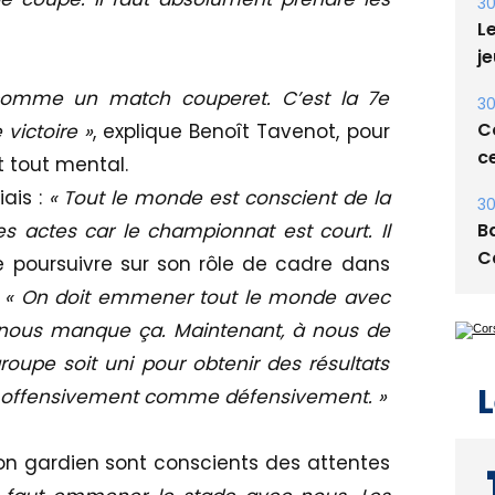
30
Le
je
comme un match couperet. C’est la 7e
30
Co
victoire »
, explique Benoît Tavenot, pour
ce
 tout mental.
iais :
« Tout le monde est conscient de la
30
Ba
 des actes car le championnat est court. Il
C
e poursuivre sur son rôle de cadre dans
:
« On doit emmener tout le monde avec
l nous manque ça. Maintenant, à nous de
groupe soit uni pour obtenir des résultats
L
eurs offensivement comme défensivement. »
 son gardien sont conscients des attentes