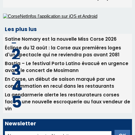
Biguglia : messe de la Sainte-Marie et
procession le 14 août
31/07/2026 08:24
Tennis - Début ce week-end du tournoi du
RCPV
31/07/2026 08:22
82ème anniversaire de la disparition du
Commandant Antoine de Saint Exupery
Les plus lus
Satine Nomary est la nouvelle Miss Corse 2026
Éclipse du 12 août : la Corse aux premières loges
d'un spectacle qui ne reviendra pas avant 2081
Bastia – Le festival Porto Latino évacué en urgence