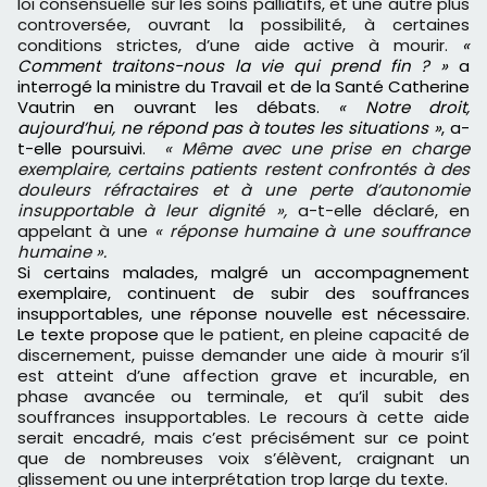
loi consensuelle sur les soins palliatifs, et une autre plus
controversée, ouvrant la possibilité, à certaines
conditions strictes, d’une aide active à mourir.
«
Comment traitons-nous la vie qui prend fin ? »
a
interrogé la ministre du Travail et de la Santé Catherine
Vautrin en ouvrant les débats.
« Notre droit,
aujourd’hui, ne répond pas à toutes les situations »
, a-
t-elle poursuivi.
« Même avec une prise en charge
exemplaire, certains patients restent confrontés à des
douleurs réfractaires et à une perte d’autonomie
insupportable à leur dignité »,
a-t-elle déclaré, en
appelant à une
« réponse humaine à une souffrance
humaine ».
Si certains malades, malgré un accompagnement
exemplaire, continuent de subir des souffrances
insupportables, une réponse nouvelle est nécessaire.
Le texte propose
que le patient, en pleine capacité de
discernement, puisse demander une aide à mourir s’il
est atteint d’une affection grave et incurable, en
phase avancée ou terminale, et qu’il subit des
souffrances insupportables. Le recours à cette aide
serait encadré, mais c’est précisément sur ce point
que de nombreuses voix s’élèvent, craignant un
glissement ou une interprétation trop large du texte.