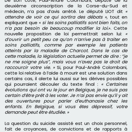
De son côté, Paul-Andre Colombani,
député de la
deuxième circonscription de la Corse-du-Sud et
médecin, n’a pas d’avis arrêté. Le député LIOT dit
«
attendre de voir ce qui sortira des débats »,
tout en
expliquant que «
si les soins palliatifs sont bien faits, on
n’a pas besoin de beaucoup modifier la loi.
». Cette
nouvelle proposition de loi permettrait selon lui:
«
d’ouvrir un petit peu ce qu’on n’arrive pas à traiter en
soins palliatifs, comme par exemple les patients
atteints par la maladie de Charcot. Dans le cas de
cette maladie, la législation actuelle permet de dire : “je
ne me soigne plus”, mais vous n’avez pas le droit de
raccourcir votre vie. »
Si, pour Paul-André Colombani,
cette loi relative à l’aide à mourir est une solution dans
certains cas, il alerte lui aussi sur les dérives possibles
qui pourraient découler du texte final :
« Certaines
évolutions qui ont vu le jour en Belgique, je ne suis pas
certain d’être prêt à les voter. Je n’ai pas envie qu’il y ait
des ouvertures pour parler d’euthanasie chez les
enfants. En Belgique, si vous êtes dépressif, votre
demande peut être étudiée. »
La question du suicide assisté est un choix personnel,
fait de croyances, de convictions et de rapports à