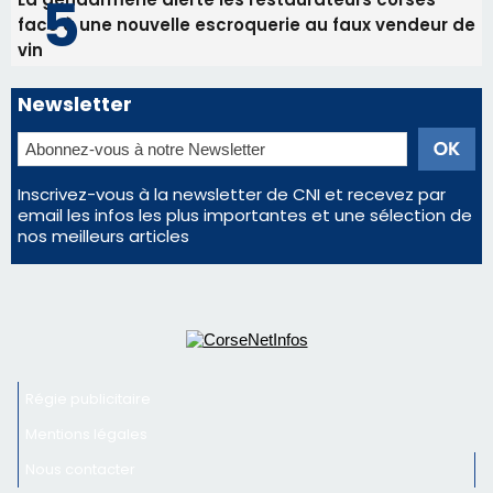
Éclipse du 12 août : la Corse aux premières loges
d'un spectacle qui ne reviendra pas avant 2081
Bastia – Le festival Porto Latino évacué en urgence
avant le concert de Mosimann
En Corse, un début de saison marqué par une
consommation en recul dans les restaurants
La gendarmerie alerte les restaurateurs corses
face à une nouvelle escroquerie au faux vendeur de
vin
Newsletter
Inscrivez-vous à la newsletter de CNI et recevez par
email les infos les plus importantes et une sélection de
nos meilleurs articles