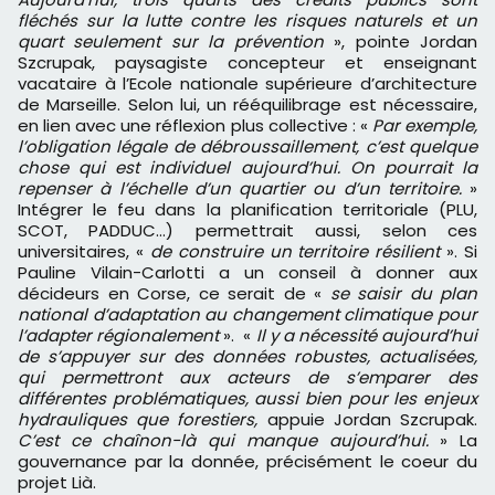
fléchés sur la lutte contre les risques naturels et un
quart seulement sur la prévention
», pointe Jordan
Szcrupak, paysagiste concepteur et enseignant
vacataire à l’Ecole nationale supérieure d’architecture
de Marseille. Selon lui, un rééquilibrage est nécessaire,
en lien avec une réflexion plus collective : «
Par exemple,
l’obligation légale de débroussaillement, c’est quelque
chose qui est individuel aujourd’hui. On pourrait la
repenser à l’échelle d’un quartier ou d’un territoire.
»
Intégrer le feu dans la planification territoriale (PLU,
SCOT, PADDUC…) permettrait aussi, selon ces
universitaires, «
de construire un territoire résilient
». Si
Pauline Vilain-Carlotti a un conseil à donner aux
décideurs en Corse, ce serait de «
se saisir du plan
national d’adaptation au changement climatique pour
l’adapter régionalement
». «
Il y a nécessité aujourd’hui
de s’appuyer sur des données robustes, actualisées,
qui permettront aux acteurs de s’emparer des
différentes problématiques, aussi bien pour les enjeux
hydrauliques que forestiers,
appuie Jordan Szcrupak.
C’est ce chaînon-là qui manque aujourd’hui.
» La
gouvernance par la donnée, précisément le coeur du
projet Lià.