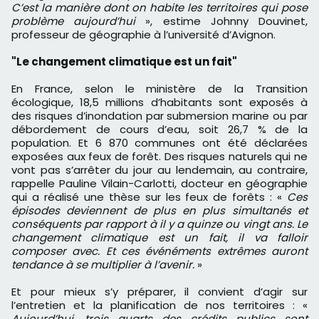
C’est la manière dont on habite les territoires qui pose
problème aujourd’hui
», estime Johnny Douvinet,
professeur de géographie à l’université d’Avignon.
"Le changement climatique est un fait"
En France, selon le ministère de la Transition
écologique, 18,5 millions d’habitants sont exposés à
des risques d’inondation par submersion marine ou par
débordement de cours d’eau, soit 26,7 % de la
population. Et 6 870 communes ont été déclarées
exposées aux feux de forêt. Des risques naturels qui ne
vont pas s’arrêter du jour au lendemain, au contraire,
rappelle Pauline Vilain-Carlotti, docteur en géographie
qui a réalisé une thèse sur les feux de forêts : «
Ces
épisodes deviennent de plus en plus simultanés et
conséquents par rapport à il y a quinze ou vingt ans. Le
changement climatique est un fait, il va falloir
composer avec. Et ces événéments extrêmes auront
tendance à se multiplier à l’avenir.
»
Et pour mieux s’y préparer, il convient d’agir sur
l’entretien et la planification de nos territoires : «
Aujourd’hui, trois quarts des crédits publics sont