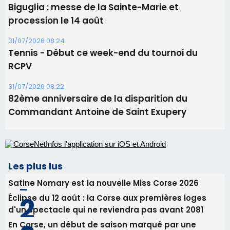
82ème anniversaire de la disparition du
Commandant Antoine de Saint Exupery
Les plus lus
Satine Nomary est la nouvelle Miss Corse 2026
Éclipse du 12 août : la Corse aux premières loges
d'un spectacle qui ne reviendra pas avant 2081
En Corse, un début de saison marqué par une
consommation en recul dans les restaurants
La gendarmerie alerte les restaurateurs corses
face à une nouvelle escroquerie au faux vendeur de
vin
Deux jeunes Ajacciens sur la voie de la médecine
militaire