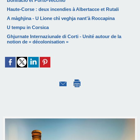
Bonifacio et Porto-Vecchio
Haute-Corse : deux incendies à Albertacce et Rutali
A màghjina - U Lione chì veghja nant’à Roccapina
U tempu in Corsica
Ghjurnate Internaziunale di Corti - Unité autour de la
notion de « décolonisation »