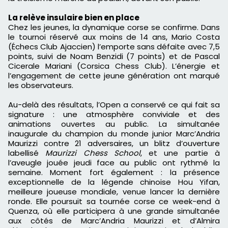
La relève insulaire bien en place
Chez les jeunes, la dynamique corse se confirme. Dans
le tournoi réservé aux moins de 14 ans, Mario Costa
(Échecs Club Ajaccien) l’emporte sans défaite avec 7,5
points, suivi de Noam Benzidi (7 points) et de Pascal
Cicerale Mariani (Corsica Chess Club). L’énergie et
l’engagement de cette jeune génération ont marqué
les observateurs.
Au-delà des résultats, l’Open a conservé ce qui fait sa
signature : une atmosphère conviviale et des
animations ouvertes au public. La simultanée
inaugurale du champion du monde junior Marc’Andria
Maurizzi contre 21 adversaires, un blitz d’ouverture
labellisé
Maurizzi Chess School
, et une partie à
l’aveugle jouée jeudi face au public ont rythmé la
semaine. Moment fort également : la présence
exceptionnelle de la légende chinoise Hou Yifan,
meilleure joueuse mondiale, venue lancer la dernière
ronde. Elle poursuit sa tournée corse ce week-end à
Quenza, où elle participera à une grande simultanée
aux côtés de Marc’Andria Maurizzi et d’Almira