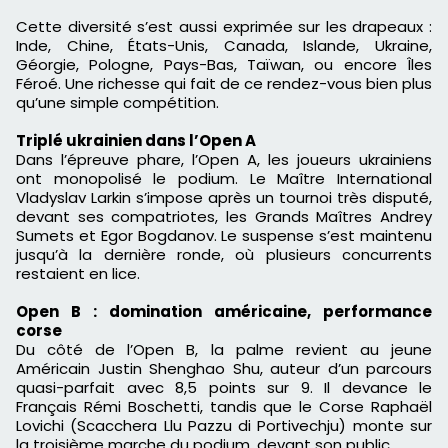
Cette diversité s’est aussi exprimée sur les drapeaux :
Inde, Chine, États-Unis, Canada, Islande, Ukraine,
Géorgie, Pologne, Pays-Bas, Taïwan, ou encore Îles
Féroé. Une richesse qui fait de ce rendez-vous bien plus
qu’une simple compétition.
Triplé ukrainien dans l’Open A
Dans l’épreuve phare, l’Open A, les joueurs ukrainiens
ont monopolisé le podium. Le Maître International
Vladyslav Larkin s’impose après un tournoi très disputé,
devant ses compatriotes, les Grands Maîtres Andrey
Sumets et Egor Bogdanov. Le suspense s’est maintenu
jusqu’à la dernière ronde, où plusieurs concurrents
restaient en lice.
Open B : domination américaine, performance
corse
Du côté de l’Open B, la palme revient au jeune
Américain Justin Shenghao Shu, auteur d’un parcours
quasi-parfait avec 8,5 points sur 9. Il devance le
Français Rémi Boschetti, tandis que le Corse Raphaël
Lovichi (Scacchera Llu Pazzu di Portivechju) monte sur
la troisième marche du podium, devant son public.