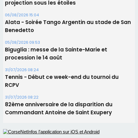
procession le 14 août
31/07/2026 08:24
Tennis - Début ce week-end du tournoi du
RCPV
31/07/2026 08:22
82ème anniversaire de la disparition du
Commandant Antoine de Saint Exupery
Les plus lus
Satine Nomary est la nouvelle Miss Corse 2026
Éclipse du 12 août : la Corse aux premières loges
d'un spectacle qui ne reviendra pas avant 2081
Éclipse du 12 août : Où s'installer en Corse pour
profiter pleinement du spectacle ?