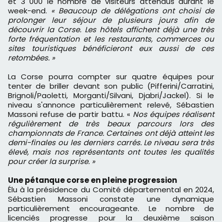
et 3 000 le nombre de visiteurs attendus durant le
week-end.
« Beaucoup de délégations ont choisi de
prolonger leur séjour de plusieurs jours afin de
découvrir la Corse. Les hôtels affichent déjà une très
forte fréquentation et les restaurants, commerces ou
sites touristiques bénéficieront eux aussi de ces
retombées. »
La Corse pourra compter sur quatre équipes pour
tenter de briller devant son public (Pifferini/Carratini,
Brignoli/Paoletti, Morganti/Silvani, Djabri/Jackel). Si le
niveau s'annonce particulièrement relevé, Sébastien
Massoni refuse de partir battu. «
Nos équipes réalisent
régulièrement de très beaux parcours lors des
championnats de France. Certaines ont déjà atteint les
demi-finales ou les derniers carrés. Le niveau sera très
élevé, mais nos représentants ont toutes les qualités
pour créer la surprise. »
Une pétanque corse en pleine progression
Élu à la présidence du Comité départemental en 2024,
Sébastien Massoni constate une dynamique
particulièrement encourageante. Le nombre de
licenciés progresse pour la deuxième saison