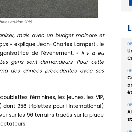
ives édition 2018
L
ganiser, mais avec un budget moindre et
çus
» explique Jean-Charles Lamperti, le
06
U
rganisatrice de l’évènement. «
Il y a eu
Cr
Les gens sont demandeurs. Pour cette
héma des années précédentes avec ses
06
C
o
ét
doublettes féminines, les jeunes, les VIP,
06
( dont 256 triplettes pour l’International)
A
er sur les 96 terrains tracés sur la place
s
pectateurs.
05