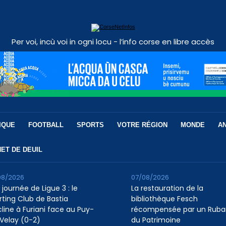
Per voi, incù voi in ogni locu - l’info corse en libre accès
IQUE
FOOTBALL
SPORTS
VOTRE RÉGION
MONDE
A
ET DE DEUIL
08/2026
07/08/2026
 journée de Ligue 3 : le
La restauration de la
rting Club de Bastia
bibliothèque Fesch
cline à Furiani face au Puy-
récompensée par un Ruba
Velay (0-2)
du Patrimoine