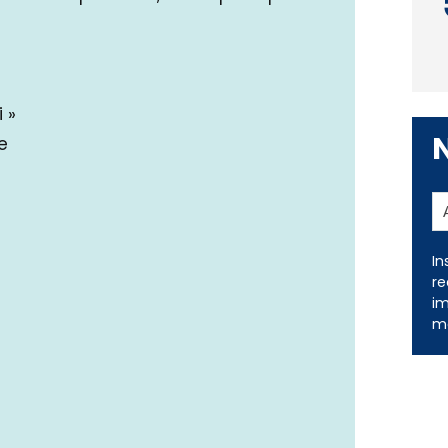
 »
e
In
re
im
me