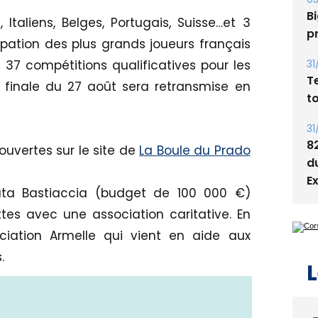
Bi
 Italiens, Belges, Portugais, Suisse…et 3
p
ipation des plus grands joueurs français
31
es 37 compétitions qualificatives pour les
T
finale du 27 août sera retransmise en
t
31
8
 ouvertes sur le site de
La Boule du Prado
d
E
a Bastiaccia (budget de 100 000 €)
tes avec une association caritative. En
ociation Armelle qui vient en aide aux
.
L