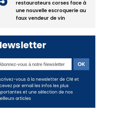
restaurateurs corses face à
une nouvelle escroquerie au
faux vendeur de vin
Newsletter
scrivez-vous à la newsletter de CNI et
cevez par email les infos les plus
portantes et une sélection de nos
illeurs articles