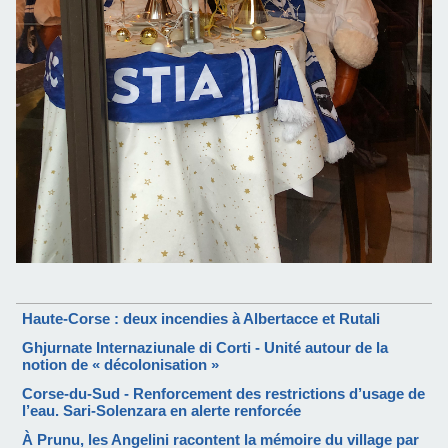
Haute-Corse : deux incendies à Albertacce et Rutali
Ghjurnate Internaziunale di Corti - Unité autour de la
notion de « décolonisation »
Corse-du-Sud - Renforcement des restrictions d’usage de
l’eau. Sari-Solenzara en alerte renforcée
À Prunu, les Angelini racontent la mémoire du village par