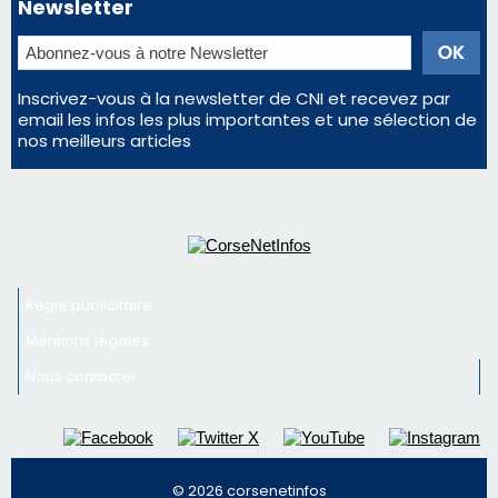
Régie publicitaire
Mentions légales
Nous contacter
© 2026 corsenetinfos