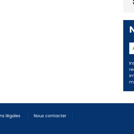
In
re
im
me
ns légales
Nous contacter