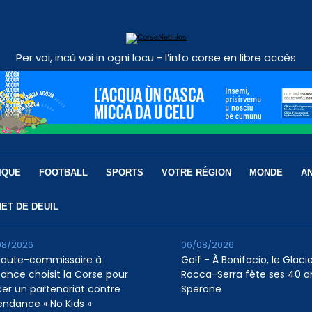
Per voi, incù voi in ogni locu - l’info corse en libre accès
IQUE
FOOTBALL
SPORTS
VOTRE RÉGION
MONDE
A
ET DE DEUIL
08/2026
06/08/2026
Haute-commissaire à
Golf - À Bonifacio, le Glaci
nfance choisit la Corse pour
Rocca-Serra fête ses 40 a
cer un partenariat contre
Sperone
tendance « No Kids »