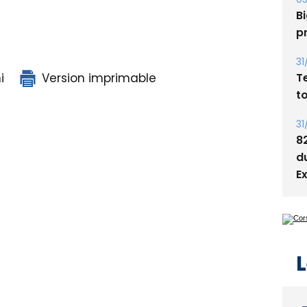
s
05
Bi
p
i
Version imprimable
31
T
t
31
8
d
E
L