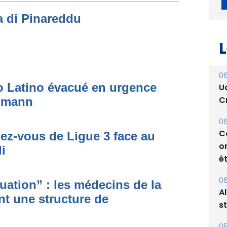
a di Pinareddu
L
to Latino évacué en urgence
simann
06
U
Cr
dez-vous de Ligue 3 face au
06
i
C
o
ituation” : les médecins de la
ét
nt une structure de
06
A