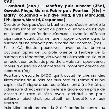
CAB :
Lombard (cap.) - Monfray puis Vincent (35e),
Oswald, Phojo, Moizini, Fabre puis Fourtier (61e) -
Marty, Rouamba - N'Diaye, Mba, Rivas Marouani.
(Philippon, Moretti, Cropanese)
Des deux équipes c'est la bastiaise qui s'est montrée la
plus remuante en début de partie à l'image de n'Diaye
qui lancé en profondeur s'amusait avec la défense
dijonnaise avant d'armer une frappe croisée dans la
surface qui ne trouvait pas le cadre de Lecomte. (2e)
Et le CA Bastia poursuivait avec cette énorme
occasion après ce contrôle orienté à l'entrée de la
surface de réparation, de Rivas qui éliminait Paulle puis
enroulait son ballon du pied droit. Mais sa frappe venait
mourir à quelques centimètres du montant gauche de
Lecomte. (9e)
Pourtant c'était le DFCO qui trouvait le chemin des
filets moins de 10 minutes plus tard au terme d'un bel
exploit de Philippoteaux : contrôle orienté à 40 mètres,
adversaire direct éliminé, défense axiale corse prise de
vitesse et tête à tête avec Lombard. Son petit
extérieur pied droit ponctuait, en beauté, ce rush
solitaire.
Puis Dijon était proche du 2 à 0 après le centre au