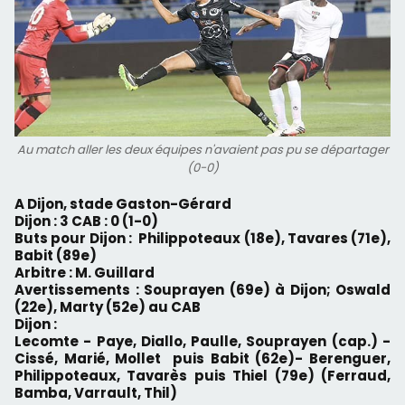
Au match aller les deux équipes n'avaient pas pu se départager
(0-0)
A Dijon, stade Gaston-Gérard
Dijon : 3 CAB : 0 (1-0)
Buts pour Dijon :
Philippoteaux (18e), Tavares (71e),
Babit (89e)
Arbitre : M. Guillard
Avertissements : Souprayen (69e) à Dijon; Oswald
(22e), Marty (52e) au CAB
Dijon :
Lecomte - Paye, Diallo, Paulle, Souprayen (cap.) -
Cissé, Marié, Mollet puis Babit (62e)- Berenguer,
Philippoteaux, Tavarès puis Thiel (79e) (Ferraud,
Bamba, Varrault, Thil)