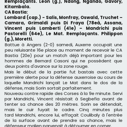
Remplaçants. Léon (g.), Ndong, Ngando, Gavory,
Kitambala.
CA Bastia:
Lombard (cap.) - Salis, Monfray, Oswald, Truchet –
Camara, Grimaldi puis Di Fraya (78eà, Assana,
Vincent puis Lamberti (41e) – Mandrichi puis
Pastorelli (64e), Le Mat. Remplaçants. Philippon
(g.), Moretti.
Battue à Angers (2-0) samedi, Auxerre occupait une
peu reluisante 16e place au moment de recevoir le CA
Bastia (20e) pour un match déjà important pour les
hommes de Bernard Casoni qui ne possèdent que
deux points d'avance sur la zone rouge.
Mais le début de la partie fut bastais avec cette
première alerte pour la défense auxerroise au cours de
laquelle Mandrichi lançait Le Mat dans le dos de la
défense, mais Sorin sortait parfaitement.
Nouveau contre rapide des Corses à la 9e minute. Servi
par Mandrichi, Vincent résistait à Segbefia avant de
tenter sa chance des 20 mètres. Sorin se détendait,
mais le cuir fuyait le cadre. Cinq minutes plus
tard
Mandrichi, encore lui, effaçait Coulibaly à l'entrée
de la surface avant de prendre sa chance, mais le
défenseur malien parvenait à détourner en corner.