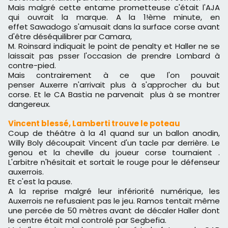
Mais malgré cette entame prometteuse c'était l'AJA
qui ouvrait la marque. A la 1!ème minute, en
effet
Sawadogo s'amusait dans la surface corse avant
d'être déséquilibrer par Camara
,
M. Roinsard indiquait le point de penalty et Haller ne se
laissait pas psser l'occasion de prendre Lombard à
contre-pied.
Mais contrairement à ce que l'on pouvait
penser
Auxerre n'arrivait plus à s'approcher du but
corse. Et le CA Bastia ne parvenait plus à se montrer
dangereux.
Vincent blessé, Lamberti trouve le poteau
Coup de théâtre à la 41 quand sur un ballon anodin,
Willy Boly découpait Vincent d'un tacle par derrière. Le
genou et la cheville du joueur corse tournaient .
L'arbitre n'hésitait et sortait le rouge pour le défenseur
auxerrois.
Et c'est la pause.
A la reprise malgré leur infériorité numérique, les
Auxerrois ne refusaient pas le jeu. Ramos tentait même
une percée de 50 mètres avant de décaler Haller dont
le centre était mal controlé par Segbefia.