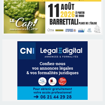
Les brèves
09/08/2026 16:04
Sénatoriales 2B – Jean-François Gaspari retire
sa candidature
09/08/2026 11:04
Festa di l’Associi Curtinesi le 13 septembre
06/08/2026 15:57
Ucciani – Marché des producteurs à Cruculi le