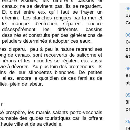
encore visibles, les différents bassins et
canaux ne se devinent pas, ils se regardent.
06
Et c’est entre eux qu’il faut se frayer un
U
chemin. Les planches rongées par la mer et
Cr
le manque d’entretien séparent encore
désespérément les différents bassins
06
dessinés et construits par des générations de
paludiers déterminés à adopter ces eaux.
C
o
mes disparu, peu à peu la nature reprend ses
 long de canaux sont recouverts de salicorne et
ét
s hérons et les mouettes se régalent eux aussi
 vie à dévorer. Au plus loin des promeneurs, ils
06
ins de leur silhouettes blanches. De petites
A
 elles, encore le quotidien de ces familles de
s
lieu, plein de labeur.
05
Bi
r
p
sé prospère, les marais salants porto-vecchais
urnable des guides touristiques car ils offrent
31
aute ville et de sa citadelle.
T