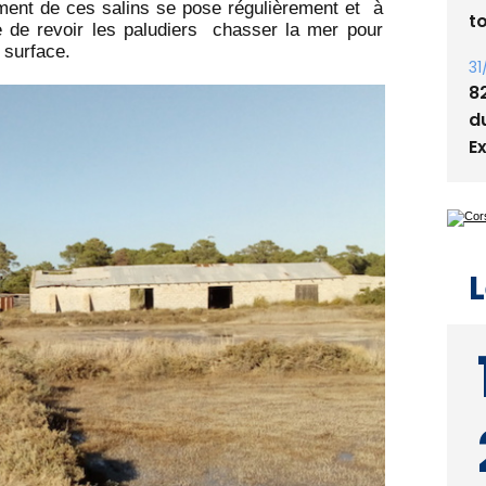
ment de ces salins se pose régulièrement et à
t
se de revoir les paludiers chasser la mer pour
 surface.
31
8
d
E
L