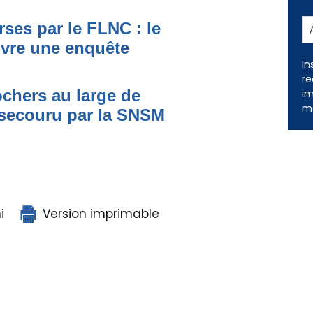
ses par le FLNC : le
uvre une enquête
In
re
ochers au large de
im
me
secouru par la SNSM
i
Version imprimable