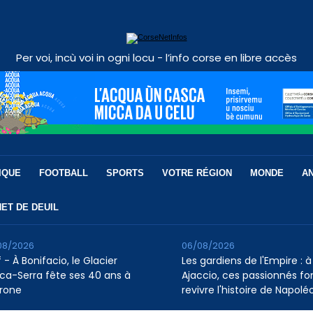
Per voi, incù voi in ogni locu - l’info corse en libre accès
IQUE
FOOTBALL
SPORTS
VOTRE RÉGION
MONDE
A
ET DE DEUIL
08/2026
06/08/2026
 - À Bonifacio, le Glacier
Les gardiens de l'Empire : à
ca-Serra fête ses 40 ans à
Ajaccio, ces passionnés fo
rone
revivre l'histoire de Napolé