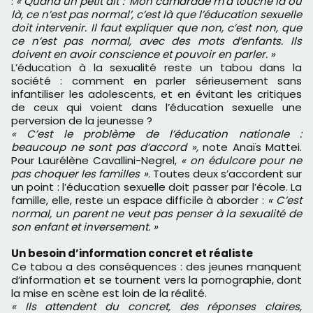
:
« Quand un petit dit : ‘Mon camarade m’a touché là ou
là, ce n’est pas normal’, c’est là que l’éducation sexuelle
doit intervenir. Il faut expliquer que non, c’est non, que
ce n’est pas normal, avec des mots d’enfants. Ils
doivent en avoir conscience et pouvoir en parler. »
L’éducation à la sexualité reste un tabou dans la
société : comment en parler sérieusement sans
infantiliser les adolescents, et en évitant les critiques
de ceux qui voient dans l’éducation sexuelle une
perversion de la jeunesse ?
« C’est le problème de l’éducation nationale :
beaucoup ne sont pas d’accord »,
note Anaïs Mattei.
Pour Laurélène Cavallini-Negrel,
« on édulcore pour ne
pas choquer les familles »
. Toutes deux s’accordent sur
un point : l’éducation sexuelle doit passer par l’école. La
famille, elle, reste un espace difficile à aborder :
« C’est
normal, un parent ne veut pas penser à la sexualité de
son enfant et inversement. »
Un besoin d’information concret et réaliste
Ce tabou a des conséquences : des jeunes manquent
d’information et se tournent vers la pornographie, dont
la mise en scène est loin de la réalité.
« Ils attendent du concret, des réponses claires,