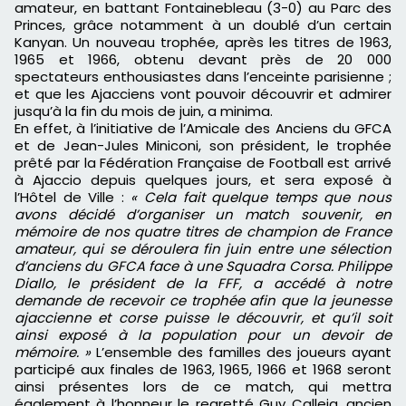
amateur, en battant Fontainebleau (3-0) au Parc des
Princes, grâce notamment à un doublé d’un certain
Kanyan. Un nouveau trophée, après les titres de 1963,
1965 et 1966, obtenu devant près de 20 000
spectateurs enthousiastes dans l’enceinte parisienne ;
et que les Ajacciens vont pouvoir découvrir et admirer
jusqu’à la fin du mois de juin, a minima.
En effet, à l’initiative de l’Amicale des Anciens du GFCA
et de Jean-Jules Miniconi, son président, le trophée
prêté par la Fédération Française de Football est arrivé
à Ajaccio depuis quelques jours, et sera exposé à
l’Hôtel de Ville :
« Cela fait quelque temps que nous
avons décidé d’organiser un match souvenir, en
mémoire de nos quatre titres de champion de France
amateur, qui se déroulera fin juin entre une sélection
d’anciens du GFCA face à une Squadra Corsa. Philippe
Diallo, le président de la FFF, a accédé à notre
demande de recevoir ce trophée afin que la jeunesse
ajaccienne et corse puisse le découvrir, et qu’il soit
ainsi exposé à la population pour un devoir de
mémoire. »
L’ensemble des familles des joueurs ayant
participé aux finales de 1963, 1965, 1966 et 1968 seront
ainsi présentes lors de ce match, qui mettra
également à l’honneur le regretté Guy Calleja, ancien