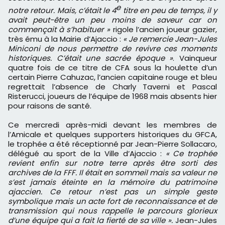
e
notre retour. Mais, c’était le 4
titre en peu de temps, il y
avait peut-être un peu moins de saveur car on
commençait à s’habituer »
rigole l’ancien joueur gazier,
très ému à la Mairie d’Ajaccio :
« Je remercie Jean-Jules
Miniconi de nous permettre de revivre ces moments
historiques. C’était une sacrée époque »
. Vainqueur
quatre fois de ce titre de CFA sous la houlette d’un
certain Pierre Cahuzac, l’ancien capitaine rouge et bleu
regrettait l’absence de Charly Taverni et Pascal
Risterucci, joueurs de l’équipe de 1968 mais absents hier
pour raisons de santé.
Ce mercredi après-midi devant les membres de
l’Amicale et quelques supporters historiques du GFCA,
le trophée a été réceptionné par Jean-Pierre Sollacaro,
délégué au sport de la Ville d’Ajaccio :
« Ce trophée
revient enfin sur notre terre après être sorti des
archives de la FFF. Il était en sommeil mais sa valeur ne
s’est jamais éteinte en la mémoire du patrimoine
ajaccien. Ce retour n’est pas un simple geste
symbolique mais un acte fort de reconnaissance et de
transmission qui nous rappelle le parcours glorieux
d’une équipe qui a fait la fierté de sa ville ».
Jean-Jules