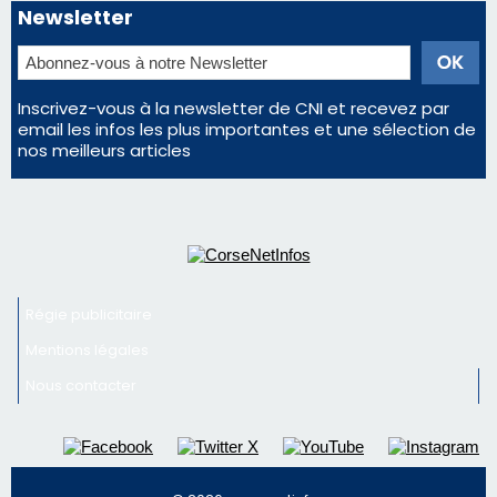
d'un spectacle qui ne reviendra pas avant 2081
Bastia – Le festival Porto Latino évacué en urgence
avant le concert de Mosimann
En Corse, un début de saison marqué par une
consommation en recul dans les restaurants
La gendarmerie alerte les restaurateurs corses
face à une nouvelle escroquerie au faux vendeur de
vin
Newsletter
Inscrivez-vous à la newsletter de CNI et recevez par
email les infos les plus importantes et une sélection de
nos meilleurs articles