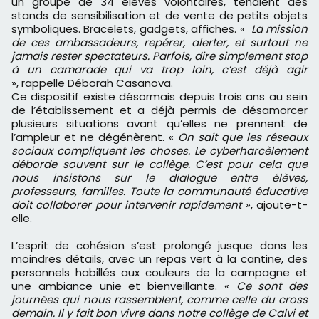
un groupe de 34 élèves volontaires, tenaient des
stands de sensibilisation et de vente de petits objets
symboliques. Bracelets, gadgets, affiches. «
La mission
de ces ambassadeurs, repérer, alerter, et surtout ne
jamais rester spectateurs. Parfois, dire simplement stop
à un camarade qui va trop loin, c’est déjà agir
», rappelle Déborah Casanova.
Ce dispositif existe désormais depuis trois ans au sein
de l’établissement et a déjà permis de désamorcer
plusieurs situations avant qu’elles ne prennent de
l’ampleur et ne dégénèrent. «
On sait que les réseaux
sociaux compliquent les choses. Le cyberharcèlement
déborde souvent sur le collège. C’est pour cela que
nous insistons sur le dialogue entre élèves,
professeurs, familles. Toute la communauté éducative
doit collaborer pour intervenir rapidement
», ajoute-t-
elle.
L’esprit de cohésion s’est prolongé jusque dans les
moindres détails, avec un repas vert à la cantine, des
personnels habillés aux couleurs de la campagne et
une ambiance unie et bienveillante. «
Ce sont des
journées qui nous rassemblent, comme celle du cross
demain. Il y fait bon vivre dans notre collège de Calvi et