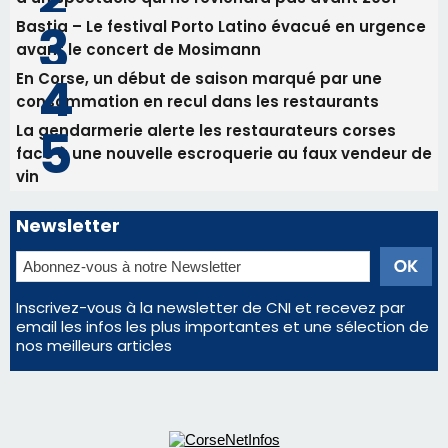
82ème anniversaire de la disparition du
Commandant Antoine de Saint Exupery
Les plus lus
Satine Nomary est la nouvelle Miss Corse 2026
Éclipse du 12 août : la Corse aux premières loges
d'un spectacle qui ne reviendra pas avant 2081
Bastia – Le festival Porto Latino évacué en urgence
avant le concert de Mosimann
En Corse, un début de saison marqué par une
consommation en recul dans les restaurants
La gendarmerie alerte les restaurateurs corses
face à une nouvelle escroquerie au faux vendeur de
vin