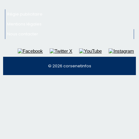
Newsletter
Inscrivez-vous à la newsletter de CNI et recevez par
email les infos les plus importantes et une sélection de
nos meilleurs articles
Régie publicitaire
Mentions légales
Nous contacter
© 2026 corsenetinfos