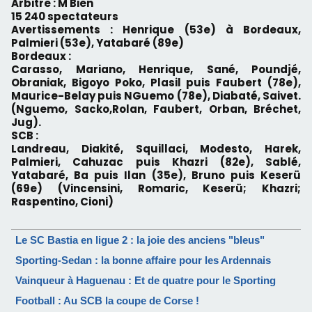
Arbitre : M Bien
15 240 spectateurs
Avertissements : Henrique (53e) à Bordeaux,
Palmieri (53e), Yatabaré (89e)
Bordeaux :
Carasso, Mariano, Henrique, Sané, Poundjé,
Obraniak, Bigoyo Poko, Plasil puis Faubert (78e),
Maurice-Belay puis NGuemo (78e), Diabaté, Saivet.
(Nguemo, Sacko,Rolan, Faubert, Orban, Bréchet,
Jug).
SCB :
Landreau, Diakité, Squillaci, Modesto, Harek,
Palmieri, Cahuzac puis Khazri (82e), Sablé,
Yatabaré, Ba puis Ilan (35e), Bruno puis Keserü
(69e) (Vincensini, Romaric, Keserü; Khazri;
Raspentino, Cioni)
Le SC Bastia en ligue 2 : la joie des anciens "bleus"
Sporting-Sedan : la bonne affaire pour les Ardennais
Vainqueur à Haguenau : Et de quatre pour le Sporting
Football : Au SCB la coupe de Corse !