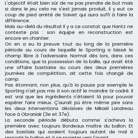
L'objectif était bien sûr de ne pas prendre de but mais
si dans le jeu cela ne s'est jamais produit, il y eut ce
coup de pied arrêté de Saivet qui aura suffi à faire la
différence.
Mais au-delà du résultat il y a ce constat que Hantz ne
conteste pas : son équipe en reconstruction est
encore en chantier.
On en a eu la preuve tout au long de la première
période au cours de laquelle le Sporting a laissé le
champ libre à l'adversaire. Normal dès lors, dans ces
conditions, que la possession de la balle, qui avait été
une affaire bastiaise au cours des deux premières
journées de compétition, ait cette fois changé de
camp.
Pas étonnant, non plus, qu'à la pause par exemple le
Sporting n'ait pas mis à son actif le moindre tir cadré. Il
est vrai que les ingrédients n'étaient là pour pouvoir
espérer faire mieux. Ç'aurait pû être même pire sans
les deux interventions décisives de Mikaël Landreau
face à Obraniak (3e et 37e).
La seconde période débuta comme s'acheva la
première avec toujours Bordeaux maître du ballon. Et
des bastiais qui avaient toujours autant de mal à
ressortir le ballon et à se projeter vers l'avant.