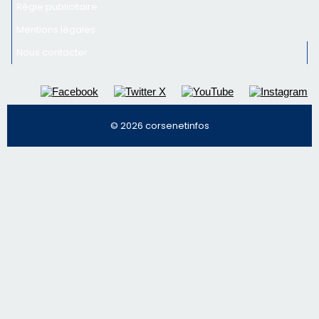
Inscrivez-vous à la newsletter de CNI et recevez par
email les infos les plus importantes et une sélection de
nos meilleurs articles
Régie publicitaire
Mentions légales
Nous contacter
© 2026 corsenetinfos