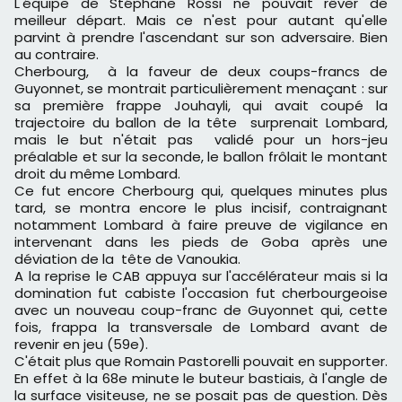
L'équipe de Stéphane Rossi ne pouvait rêver de
meilleur départ. Mais ce n'est pour autant qu'elle
parvint à prendre l'ascendant sur son adversaire. Bien
au contraire.
Cherbourg, à la faveur de deux coups-francs de
Guyonnet, se montrait particulièrement menaçant : sur
sa première frappe Jouhayli, qui avait coupé la
trajectoire du ballon de la tête surprenait Lombard,
mais le but n'était pas validé pour un hors-jeu
préalable et sur la seconde, le ballon frôlait le montant
droit du même Lombard.
Ce fut encore Cherbourg qui, quelques minutes plus
tard, se montra encore le plus incisif, contraignant
notamment Lombard à faire preuve de vigilance en
intervenant dans les pieds de Goba après une
déviation de la tête de Vanoukia.
A la reprise le CAB appuya sur l'accélérateur mais si la
domination fut cabiste l'occasion fut cherbourgeoise
avec un nouveau coup-franc de Guyonnet qui, cette
fois, frappa la transversale de Lombard avant de
revenir en jeu (59e).
C'était plus que Romain Pastorelli pouvait en supporter.
En effet à la 68e minute le buteur bastiais, à l'angle de
la surface visiteuse, ne se posait pas de question. Dès