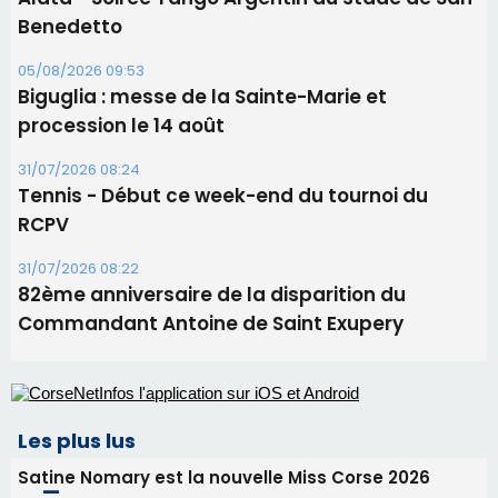
31/07/2026 08:22
82ème anniversaire de la disparition du
Commandant Antoine de Saint Exupery
Les plus lus
Satine Nomary est la nouvelle Miss Corse 2026
Éclipse du 12 août : la Corse aux premières loges
d'un spectacle qui ne reviendra pas avant 2081
Bastia – Le festival Porto Latino évacué en urgence
avant le concert de Mosimann
En Corse, un début de saison marqué par une
consommation en recul dans les restaurants
La gendarmerie alerte les restaurateurs corses
face à une nouvelle escroquerie au faux vendeur de
vin