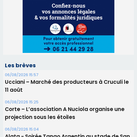
06/08/2026 15:57
Ucciani – Marché des producteurs à Cruculi le
11 août
06/08/2026 15:25
Corte – L’association A Nuciola organise une
projection sous les étoiles
06/08/2026 15:04
Alata - Soirée Tango Argentin au stade de San
Benedetto
05/08/2026 09:53
Biguglia : messe de la Sainte-Marie et
procession le 14 août
31/07/2026 08:24
Tennis - Début ce week-end du tournoi du
RCPV