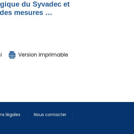
égique du Syvadec et
e des mesures …
i
Version imprimable
ns légales
Nous contacter