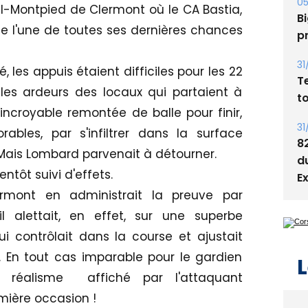
05
iel-Montpied de Clermont où le CA Bastia,
Bi
te l'une de toutes ses dernières chances
p
31
lé
, les appuis étaient difficiles pour les 22
T
 les ardeurs des locaux qui partaient à
t
incroyable remontée de balle pour finir,
31
ables, par s'infiltrer dans la surface
8
. Mais Lombard parvenait à détourner.
d
ntôt suivi d'effets.
E
rmont en administrait la preuve par
il alettait, en effet, sur une superbe
ui contrôlait dans la course et ajustait
t. En tout cas imparable pour le gardien
L
ue réalisme affiché par l'attaquant
mière occasion !