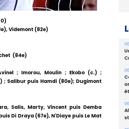
-0)
L
e), Videmont (82e)
06
U
chet (84e)
Cr
06
vinel ; Imorou, Moulin ; Ekobo (c.) ;
C
e) ; Salibur puis Hamdi (80e); Dugimont
o
ét
06
ra, Salis, Marty, Vincent puis Demba
A
puis Di Draya (67e), N'Diaye puis Le Mat
s