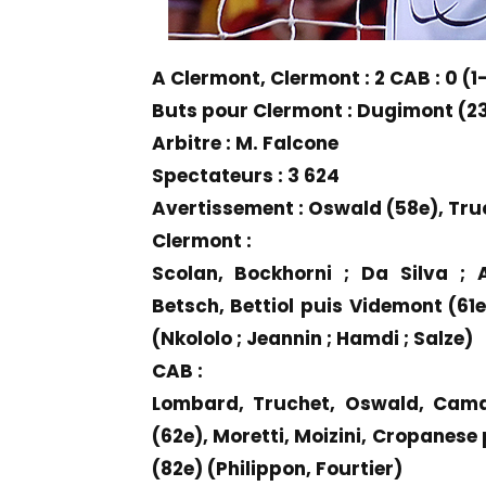
A Clermont, Clermont : 2 CAB : 0 (1
Buts pour Clermont : Dugimont (23
Arbitre : M. Falcone
Spectateurs : 3 624
Avertissement : Oswald (58e), Tru
Clermont :
Scolan, Bockhorni ; Da Silva ; A
Betsch, Bettiol puis Videmont (61
(Nkololo ; Jeannin ; Hamdi ; Salze)
CAB :
Lombard, Truchet, Oswald, Cama
(62e), Moretti, Moizini, Cropanese 
(82e) (Philippon, Fourtier)