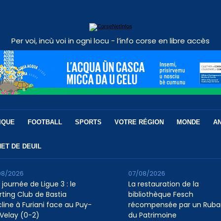
Per voi, incù voi in ogni locu - l’info corse en libre accès
IQUE
FOOTBALL
SPORTS
VOTRE RÉGION
MONDE
A
ET DE DEUIL
08/2026
07/08/2026
 journée de Ligue 3 : le
La restauration de la
rting Club de Bastia
bibliothèque Fesch
cline à Furiani face au Puy-
récompensée par un Ruba
Velay (0-2)
du Patrimoine