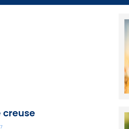
e creuse
27